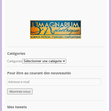
Catégories
Catégories
Pour être au courant des nouveautés
A
d
r
e
s
s
Mes tweets
e