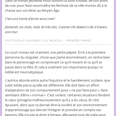
Dans ce roman jeunesse nous suivons la lutte d’Addie, de son point
de vue, pour faire reconnaître les femmes de sa ville mortes dû à la
chasse aux sorcières au Moyen Âge.
C’est une honte d’écrire aussi mal !
J’entends ces mots, mais de très loin. Comme s’ils étaient criés à travers
une mur.
LES ÉTINCELLES INVISIBLES
, ELLE MCNICOLL – PREMIÈRE PHRASE
Ce court roman est vraiment une petite pépite. Écrit à la première
personne du singulier, chose que j’aime énormément, on rentre bien
dans le personnage en comprenant ce qu’il ressent et ce qu’il se
passe dans sa tête. Et cela à vraiment son importance puisqu’ ici
Addie est neuroatypique
L’autrice aborde entre autre l’injustice et le harcèlement scolaire, que
subit Addie parce qu’elle est différente. Elle doit faire un effort
d’adaptation de son comportement pour « ne pas faire peur », faire
semblant d’être « normal ». C’est violent, certaines situations fendent
le cœur (j’imagine malheureusement qu’il y a du vécu). Et c’est
épuisant, alors que ce devrait être la société et son environnement
d’apprentissage qui devrait l’intégrer et prendre en compte ses
besoins. Elle n’a pas le droit à l’erreur, elle passe tout de suite pour