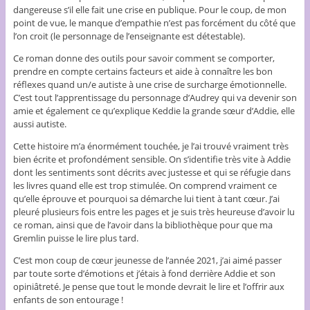
dangereuse s’il elle fait une crise en publique. Pour le coup, de mon
point de vue, le manque d’empathie n’est pas forcément du côté que
l’on croit (le personnage de l’enseignante est détestable).
Ce roman donne des outils pour savoir comment se comporter,
prendre en compte certains facteurs et aide à connaître les bon
réflexes quand un/e autiste à une crise de surcharge émotionnelle.
C’est tout l’apprentissage du personnage d’Audrey qui va devenir son
amie et également ce qu’explique Keddie la grande sœur d’Addie, elle
aussi autiste.
Cette histoire m’a énormément touchée, je l’ai trouvé vraiment très
bien écrite et profondément sensible. On s’identifie très vite à Addie
dont les sentiments sont décrits avec justesse et qui se réfugie dans
les livres quand elle est trop stimulée. On comprend vraiment ce
qu’elle éprouve et pourquoi sa démarche lui tient à tant cœur. J’ai
pleuré plusieurs fois entre les pages et je suis très heureuse d’avoir lu
ce roman, ainsi que de l’avoir dans la bibliothèque pour que ma
Gremlin puisse le lire plus tard.
C’est mon coup de cœur jeunesse de l’année 2021, j’ai aimé passer
par toute sorte d’émotions et j’étais à fond derrière Addie et son
opiniâtreté. Je pense que tout le monde devrait le lire et l’offrir aux
enfants de son entourage !