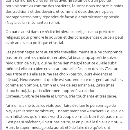
Dans ce monde où les femmes avec ne serait-ce qu’un peu de
pouvoir sont vu comme des sorcières, l’autrice nous montre le poids
des traditions et des devoirs, et comment deux des principales
protagonistes vont y répondre de façon diamétralement opposée
(Nayla et la « méchante » reine).
On parle aussi dans ce récit d’intolérance religieuse ou prétexte
religieux pour prendre le pouvoir et des conséquences que cela peut
avoir au niveau politique et social.
Les personnages sont aussi très travaillés, même si je ne comprends
pas forcément les choix de certains. J’ai beaucoup apprécié suivre
l’évolution de Nayla, qui ne lâche rien malgré tout ce qu’elle subit,
même si elle en a bien envie car pour elle c’est son devoir. C’est un
peu triste mais elle assume ses choix (pas toujours évidents et
idéaux). Heureusement qu’elle est soutenue par des gens adorables,
comme son ombre, Bromn et un/e de ses amant/es, Za’an (mes
chouchoux). J’ai particulièrement apprécié la relation
Corbeau/Ombre de Nayla et Bromn, très touchante et très saine.
J’ai moins aimé tous les viols pour faire évoluer le personnage de
Nayla (et ils sont nombreux)… notamment son « enchère » qui valide
son initiation, qu’on nous vend à coup de « mais bon il est pas si mal,
il est pas si méchant, il n’est pas brute, et en plus à la fin elle dit oui ».
Hum, le super message cela aurait été de faire dire qu’iels ont