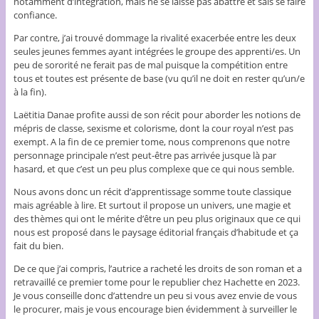
notamment d’intégration, mais ne se laisse pas abattre et sais se faire
confiance.
Par contre, j’ai trouvé dommage la rivalité exacerbée entre les deux
seules jeunes femmes ayant intégrées le groupe des apprenti/es. Un
peu de sororité ne ferait pas de mal puisque la compétition entre
tous et toutes est présente de base (vu qu’il ne doit en rester qu’un/e
à la fin).
Laëtitia Danae profite aussi de son récit pour aborder les notions de
mépris de classe, sexisme et colorisme, dont la cour royal n’est pas
exempt. A la fin de ce premier tome, nous comprenons que notre
personnage principale n’est peut-être pas arrivée jusque là par
hasard, et que c’est un peu plus complexe que ce qui nous semble.
Nous avons donc un récit d’apprentissage somme toute classique
mais agréable à lire. Et surtout il propose un univers, une magie et
des thèmes qui ont le mérite d’être un peu plus originaux que ce qui
nous est proposé dans le paysage éditorial français d’habitude et ça
fait du bien.
De ce que j’ai compris, l’autrice a racheté les droits de son roman et a
retravaillé ce premier tome pour le republier chez Hachette en 2023.
Je vous conseille donc d’attendre un peu si vous avez envie de vous
le procurer, mais je vous encourage bien évidemment à surveiller le