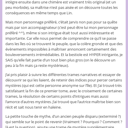
intègre ensuite dans une chimère est vraiment très original (et un
peu morbide), sa maîtrise n’est pas aisée et on découvre toutes les
conséquences en même temps que Lin.
Mais mon personnage préféré, c’était Jarvis non pas pour sa quête
mais par son accompagnateur (c’est peut-être lui mon personnage
préféré ^^’), même si son intrigue était tout aussi intéressante et
importante. Car elle nous permet de comprendre ce qu’il se passe
dans les îles où se trouvent le peuple, que la colère gronde et que des
évènements impossibles à maîtriser annoncent certainement des
bouleversements irrémédiables. Et la bestiole est HYPER intrigante, je
SAIS qu’elle fait partie d’un tout bien plus gros (on le découvre un
peu à la fin mais ça reste mystérieux).
J’ai pris plaisir à suivre les différentes trames narratives et essayer de
découvrir se qui les liaient, de retenir des indices pour percer certains
mystères (qui est cette personne anonyme sur l’île). Et j’ai trouvé très
satisfaisant la fin de ce premier tome, avec le croisement de certaines
trames, la résolution de certains points d’intrigues mais aussi
l’amorce d’autres mystères. J’ai trouvé que l’autrice maîtrise bien son
récit et sait nous tenir en haleine.
La petite touche de mythe, d’un ancien peuple disparu (exterminé ?)
qui semble sur le point de revenir (Vraiment ? Pourquoi ? Comment ?
là est la question), ajoute une trame de mystère supplémentaire