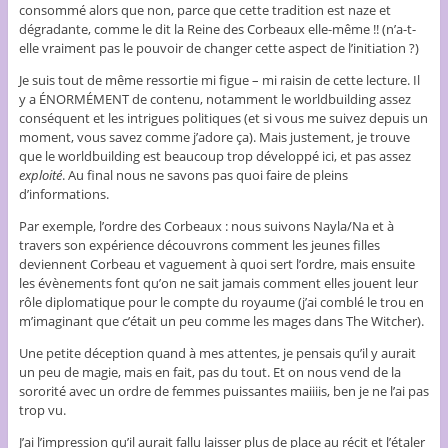
consommé alors que non, parce que cette tradition est naze et
dégradante, comme le dit la Reine des Corbeaux elle-même !! (n’a-t-
elle vraiment pas le pouvoir de changer cette aspect de l’initiation ?)
Je suis tout de même ressortie mi figue – mi raisin de cette lecture. Il
y a ÉNORMÉMENT de contenu, notamment le worldbuilding assez
conséquent et les intrigues politiques (et si vous me suivez depuis un
moment, vous savez comme j’adore ça). Mais justement, je trouve
que le worldbuilding est beaucoup trop développé ici, et pas assez
exploité
. Au final nous ne savons pas quoi faire de pleins
d’informations.
Par exemple, l’ordre des Corbeaux : nous suivons Nayla/Na et à
travers son expérience découvrons comment les jeunes filles
deviennent Corbeau et vaguement à quoi sert l’ordre, mais ensuite
les évènements font qu’on ne sait jamais comment elles jouent leur
rôle diplomatique pour le compte du royaume (j’ai comblé le trou en
m’imaginant que c’était un peu comme les mages dans The Witcher).
Une petite déception quand à mes attentes, je pensais qu’il y aurait
un peu de magie, mais en fait, pas du tout. Et on nous vend de la
sororité avec un ordre de femmes puissantes maiiiis, ben je ne l’ai pas
trop vu.
J’ai l’impression qu’il aurait fallu laisser plus de place au récit et l’étaler