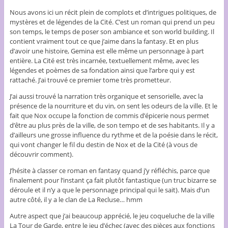
Nous avons ici un récit plein de complots et d’intrigues politiques, de
mystères et de légendes de la Cité. C’est un roman qui prend un peu
son temps, le temps de poser son ambiance et son world building. Il
contient vraiment tout ce que j’aime dans la fantasy. Et en plus
d’avoir une histoire, Gemina est elle même un personnage à part
entière. La Cité est très incarnée, textuellement même, avec les
légendes et poèmes de sa fondation ainsi que l’arbre qui y est
rattaché. J’ai trouvé ce premier tome très prometteur.
J’ai aussi trouvé la narration très organique et sensorielle, avec la
présence de la nourriture et du vin, on sent les odeurs de la ville. Et le
fait que Nox occupe la fonction de commis d’épicerie nous permet
d’être au plus près de la ville, de son tempo et de ses habitants. Il y a
d’ailleurs une grosse influence du rythme et de la poésie dans le récit,
qui vont changer le fil du destin de Nox et de la Cité (à vous de
découvrir comment).
J’hésite à classer ce roman en fantasy quand j’y réfléchis, parce que
finalement pour l’instant ça fait plutôt fantastique (un truc bizarre se
déroule et il n’y a que le personnage principal qui le sait). Mais d’un
autre côté, il y a le clan de La Recluse… hmm
Autre aspect que j’ai beaucoup apprécié, le jeu coqueluche de la ville
La Tour de Garde, entre le jeu d’échec (avec des pièces aux fonctions