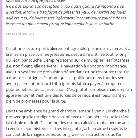
Mon père m’a dit que j’étais brisée.
Il n’a pas exprimé sa déception à voix haute quand j’ai répondu à sa
question. Je l’ai vue à sa façon de plisser les yeux, de mordre ses joues
déjà creuses, de baisser très légèrement la commissure gauche de ses
lèvres en un mouvement presque imperceptible sous sa barbe.
PREMIÈRE PHRASE
Ce fut une lecture particulièrement agréable, pleine de mystères et à
la mise en place comme je les aime, c’est à dire distillée tout le long
du récit, par touche. L’empire s’étend sur de multiples îles flottantes
(i.e. non fixent, elle dérivent), la navigation à donc son importance,
avec un système de propulsion dépendant d’une ressource rare. On
a donc des intrigues économiques et politiques dans tous les sens,
avec également un lourd tribu (parfois fatal) à payer à l’empereur
pour bénéficier de sa protection. C’est plutôt complexe mais simple à
appréhender et c’est une des forces de ce récit, il est foisonnant et
plein de promesses pour la suite.
Dans une ambiance de grand chamboulement à venir, Lin cherche à
prouver qu’elle est digne de la confiance de son père et que le trône
lui échoie de droit. Elle prend des risques calculés, mais cherche aussi
la vérité et son histoire est très intrigante. J’ai bien aimé la suivre, le
concept de la magie des os, où on grave les instructions que l’on