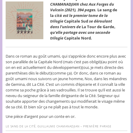
CHAMANADJIAN chez Aux Forges du
Vulcain (2021), 394 pages.
Le sang de
la cité
est le premier tome de la
trilogie
Capitale Sud
se déroulant
dans l’univers de
La Tour de Garde,
qu’elle partage avec une seconde
trilogie
Capitale Nord
.
Dans ce roman au goût umami, qui s’apprécie donc encore plus avec
son parallèle de la Capitale Nord (mais c’est pas obligé)(au point où
on en est actuellement du développement)(oui, je mets directe des
parenthèses dès le début)(comme ça). Or donc, dans ce roman au
goût umami nous suivons un jeune homme, Nox, dans les méandres
de Gemina, dit La Cité. C’est un commis d’épicerie et il connaît la ville
comme sa poche grâce à ses vadrouilles. Il se trouve qu’il est aussi le
neveu du seigneur de la famille dirigeante de la Cité. Seigneur qui
souhaite apporter des changements qui modifierait le visage même
de sa cité. Et bien sûr ça ne plaît pas à tout le monde.
Une pièce d’argent pour un conte en or.
LE SANG DE LA CITÉ, GUILLAUME CHAMANADJIAN – PREMIÈRE PHRASE