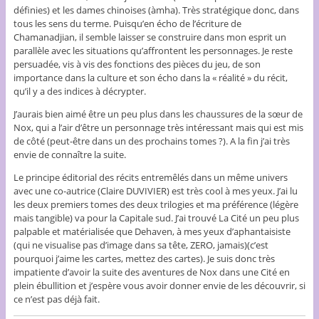
définies) et les dames chinoises (àmha). Très stratégique donc, dans
tous les sens du terme. Puisqu’en écho de l’écriture de
Chamanadjian, il semble laisser se construire dans mon esprit un
parallèle avec les situations qu’affrontent les personnages. Je reste
persuadée, vis à vis des fonctions des pièces du jeu, de son
importance dans la culture et son écho dans la « réalité » du récit,
qu’il y a des indices à décrypter.
J’aurais bien aimé être un peu plus dans les chaussures de la sœur de
Nox, qui a l’air d’être un personnage très intéressant mais qui est mis
de côté (peut-être dans un des prochains tomes ?). A la fin j’ai très
envie de connaître la suite.
Le principe éditorial des récits entremêlés dans un même univers
avec une co-autrice (Claire DUVIVIER) est très cool à mes yeux. J’ai lu
les deux premiers tomes des deux trilogies et ma préférence (légère
mais tangible) va pour la Capitale sud. J’ai trouvé La Cité un peu plus
palpable et matérialisée que Dehaven, à mes yeux d’aphantaisiste
(qui ne visualise pas d’image dans sa tête, ZERO, jamais)(c’est
pourquoi j’aime les cartes, mettez des cartes). Je suis donc très
impatiente d’avoir la suite des aventures de Nox dans une Cité en
plein ébullition et j’espère vous avoir donner envie de les découvrir, si
ce n’est pas déjà fait.