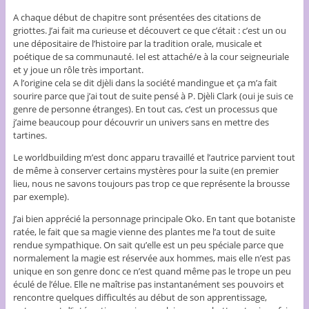
A chaque début de chapitre sont présentées des citations de
griottes. J’ai fait ma curieuse et découvert ce que c’était : c’est un ou
une dépositaire de l’histoire par la tradition orale, musicale et
poétique de sa communauté. Iel est attaché/e à la cour seigneuriale
et y joue un rôle très important.
A l’origine cela se dit djèli dans la société mandingue et ça m’a fait
sourire parce que j’ai tout de suite pensé à P. Djèli Clark (oui je suis ce
genre de personne étranges). En tout cas, c’est un processus que
j’aime beaucoup pour découvrir un univers sans en mettre des
tartines.
Le worldbuilding m’est donc apparu travaillé et l’autrice parvient tout
de même à conserver certains mystères pour la suite (en premier
lieu, nous ne savons toujours pas trop ce que représente la brousse
par exemple).
J’ai bien apprécié la personnage principale Oko. En tant que botaniste
ratée, le fait que sa magie vienne des plantes me l’a tout de suite
rendue sympathique. On sait qu’elle est un peu spéciale parce que
normalement la magie est réservée aux hommes, mais elle n’est pas
unique en son genre donc ce n’est quand même pas le trope un peu
éculé de l’élue. Elle ne maîtrise pas instantanément ses pouvoirs et
rencontre quelques difficultés au début de son apprentissage,