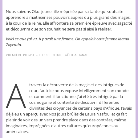
Nous suivons Oko, jeune fille méprisée par sa tante qui souhaite
apprendre à maîtriser ses pouvoirs auprès du plus grand des mages,
à la cour de la reine. Elle affrontera sa première épreuve avec sagacité
et découvrira que son souhait ne sera pas si aisé à réaliser.
Voici ce que j’ai vu. Il y avait une femme. On appelait cette femme Mama
Zayenda.
PREMIÈRE PHRASE – FLEURS D’OKO, LAËTITIA DANAE
A
travers la découverte de la magie et des intrigues de
cour, l’autrice nous expose intelligemment son monde
et comment il fonctionne. J’ai été très intrigué par la
cosmogonie et contente de découvrir différentes
divinités des croyances de certains pays d’Afrique. J’avais
déjà eu un aperçu avec Nos jours brûlés de Laura Nsafou, et ça fait
plaisir de voir des univers prendre place dans des contrées, même
imaginaires, imprégnées d’autres cultures qu’européennes ou
américaines.