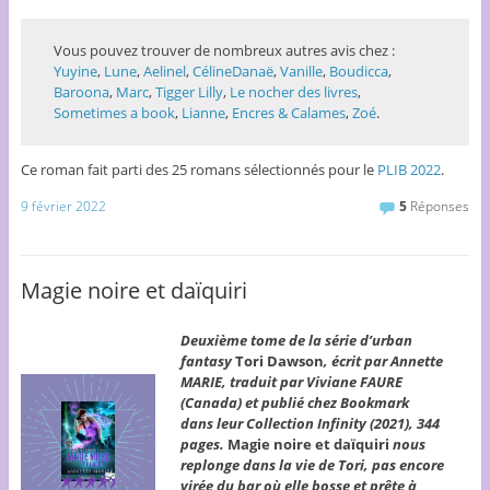
Vous pouvez trouver de nombreux autres avis chez :
Yuyine
,
Lune
,
Aelinel
,
CélineDanaë
,
Vanille
,
Boudicca
,
Baroona
,
Marc
,
Tigger Lilly
,
Le nocher des livres
,
Sometimes a book
,
Lianne
,
Encres & Calames
,
Zoé
.
Ce roman fait parti des 25 romans sélectionnés pour le
PLIB 2022
.
9 février 2022
5
Réponses
Magie noire et daïquiri
Deuxième tome de la série d’urban
fantasy
Tori Dawson
, écrit par Annette
MARIE, traduit par Viviane FAURE
(Canada) et publié chez Bookmark
dans leur Collection Infinity (2021), 344
pages.
Magie noire et daïquiri
nous
replonge dans la vie de Tori, pas encore
virée du bar où elle bosse et prête à