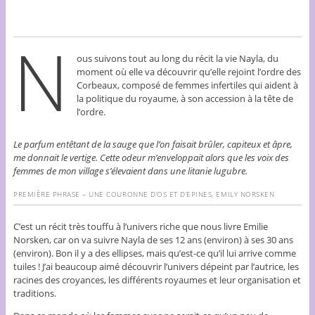
N
ous suivons tout au long du récit la vie Nayla, du
moment où elle va découvrir qu’elle rejoint l’ordre des
Corbeaux, composé de femmes infertiles qui aident à
la politique du royaume, à son accession à la tête de
l’ordre.
Le parfum entêtant de la sauge que l’on faisait brûler, capiteux et âpre,
me donnait le vertige. Cette odeur m’enveloppait alors que les voix des
femmes de mon village s’élevaient dans une litanie lugubre.
PREMIÈRE PHRASE – UNE COURONNE D’OS ET D’EPINES, EMILY NORSKEN
C’est un récit très touffu à l’univers riche que nous livre Emilie
Norsken, car on va suivre Nayla de ses 12 ans (environ) à ses 30 ans
(environ). Bon il y a des ellipses, mais qu’est-ce qu’il lui arrive comme
tuiles ! J’ai beaucoup aimé découvrir l’univers dépeint par l’autrice, les
racines des croyances, les différents royaumes et leur organisation et
traditions.