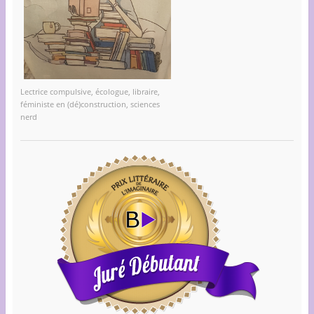
Lectrice compulsive, écologue, libraire,
féministe en (dé)construction, sciences
nerd