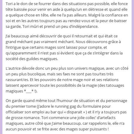
Tori a le don de se fourrer dans des situations pas possible, elle fonce
tête baissée pour venir en aide à quelqu’un en détresse et quand elle
a quelque chose en tête, elle ne l’a pas ailleurs. Malgré la confiance en
soi et en les autres toujours pas au rendez-vous et la peur de baisser
sa garde, Tori mûri et prend un peu d’indépendance.
J’ai beaucoup aimé découvrir de quoi il retournait et qui était ce
grand méchant pas vraiment méchant. Nous découvrons grâce à
l’intrigue que certains mages sont laissez pour compte, et
qu’apparemment il n’est pas si évident que ça de s’intégrer dans la
société des guildes magiques.
L’autrice dévoile donc un peu plus son univers magique, avec un côté
un peu plus bucolique, mais ses faes ne sont pas tou/tes très
rassurant/es. Et les pouvoirs de notre mage noir et ses relations
laissent apercevoir toute les possibilités de la magie (des tatouages
magiques *___* !).
On garde quand même tout l’humour de situation et du personnage
du premier tome (j’adore le running gag du formulaire pour
officialiser son emploi au bar qui « disparait » ) et il n’y a toujours pas
de grosse romance. Tori commence une jolie collec’ d’artefacts
magiques, autre côté que j’aime beaucoup, car rappelons le, elle n’a
aucun pouvoir et se frite avec des mages super puissants !