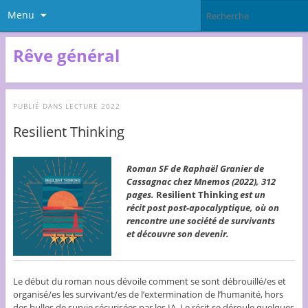
Menu
Rêve général
PUBLIÉ DANS
LECTURE 2022
Resilient Thinking
Roman SF de Raphaël Granier de
Cassagnac chez Mnemos (2022), 312
pages.
Resilient Thinking
est un
récit post post-apocalyptique, où on
rencontre une société de survivants
et découvre son devenir.
Le début du roman nous dévoile comment se sont débrouillé/es et
organisé/es les survivant/es de l’extermination de l’humanité, hors
des bulles de survie sécurisées par les IA. Le récit se déroule quelques