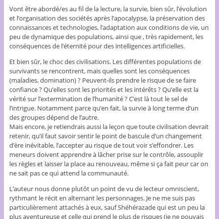
Vont être abordé/es au fil de la lecture, la survie, bien sûr, l’évolution
et l’organisation des sociétés après l’apocalypse, la préservation des
connaissances et technologies, l’adaptation aux conditions de vie, un
peu de dynamique des populations, ainsi que , très rapidement, les
conséquences de l’éternité pour des intelligences artificielles.
Et bien sûr, le choc des civilisations. Les différentes populations de
survivants se rencontrent, mais quelles sont les conséquences
(maladies, domination) ? Peuvent-ils prendre le risque de se faire
confiance ? Qu’elles sont les priorités et les intérêts ? Qu’elle est la
vérité sur l’extermination de l’humanité ? C’est là tout le sel de
l’intrigue. Notamment parce qu’en fait, la survie à long terme d’un
des groupes dépend de l’autre.
Mais encore, je retiendrais aussi la leçon que toute civilisation devrait
retenir, qu’il faut savoir sentir le point de bascule d’un changement
d’ère inévitable, l’accepter au risque de tout voir s’effondrer. Les
meneurs doivent apprendre à lâcher prise sur le contrôle, assouplir
les règles et laisser la place au renouveau, même si ça fait peur car on
ne sait pas ce qui attend la communauté.
L’auteur nous donne plutôt un point de vu de lecteur omniscient,
rythmant le récit en alternant les personnages. Je ne me suis pas
particulièrement attachés à eux, sauf Shéhérazade qui est un peu la
plus aventureuse et celle qui prend le plus de risques (je ne pouvais