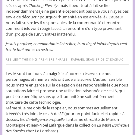
siècles après
Thinking Eternity
,
mais il peut tout à fait se lire
indépendamment (je ne garantie cependant pas que vous n’ayez pas
envie de découvrir pourquoi l’humanité en est arrivée là). L’auteur
nous fait suivre les 6 responsables de la communauté et montre
comment iels vont réagir face à la rencontre d’un type provenant
d’un groupe de survivant/es inattendu.
Je suis perplexe, commandante Schreiber, à un degré inédit depuis cent
trente-huit année terrestres.
RESILIENT THINKING, PREMIÈRE PHRASE – RAPHAEL GRANIER DE CASSAGNAC
Les IA sont toujours là, malgré les énormes réserves de nos
personnages, et même si iels ont aidé à la survie. L’auteur semble
nous mettre en garde sur la délégation des responsabilités que nous
souhaitons faire et propose une utilisation raisonnée de ces IA, qui
peut-être bénéfique sans que l’humanité ne soit entièrement
tributaire de cette technologie.
Même si, je me dois de le rappeler, nous sommes actuellement
trèèèèès très loin de ces IA de SF (pour un point factuel et rapide là-
dessus, lire
L’intelligence artificielle
, fantasme et réalité de Marion
Montaigne et Jean-Noël Lafargue dans la collection
La petite BDthèque
des Savoirs
chez Le Lombard).