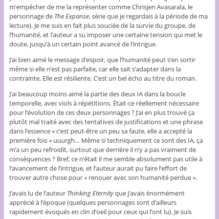
m’empêcher de me la représenter comme Chrisjen Avasarala, le
personnage de
The Expanse
, série que je regardais à la période de ma
lecture). Je me suis en fait plus souciée de la survie du groupe, de
l’humanité, et l’auteur a su imposer une certaine tension qui met le
doute, jusqu’à un certain point avancé de l’intrigue.
J’ai bien aimé le message d’espoir, que l’humanité peut s’en sortir
même si elle n’est pas parfaite, car elle sait s’adapter dans la
contrainte. Elle est résiliente. C’est un bel écho au titre du roman.
J’ai beaucoup moins aimé la partie des deux IA dans la boucle
temporelle, avec viols à répétitions. Était-ce réellement nécessaire
pour l’évolution de ces deux personnages ? J’ai en plus trouvé ça
plutôt mal traité avec des tentatives de justifications et une phrase
dans l’essence « c’est peut-être un peu sa faute, elle a accepté la
première fois » uuurgh… Même si techniquement ce sont des IA, ça
m’a un peu refroidit, surtout que derrière il n’y a pas vraiment de
conséquences ? Bref, ce n’était il me semble absolument pas utile à
l’avancement de l’intrigue, et l’auteur aurait pu faire l’effort de
trouver autre chose pour « renouer avec son humanité perdue ».
J’avais lu de l’auteur
Thinking Eternity
que j’avais énormément
apprécié à l’époque (quelques personnages sont d’ailleurs
rapidement évoqués en clin d’oeil pour ceux qui l’ont lu). Je suis