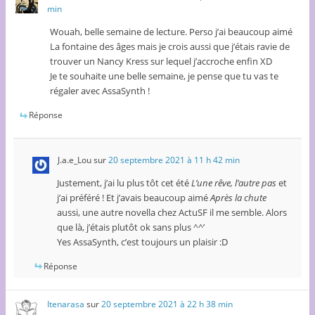
min
Wouah, belle semaine de lecture. Perso j’ai beaucoup aimé
La fontaine des âges mais je crois aussi que j’étais ravie de
trouver un Nancy Kress sur lequel j’accroche enfin XD
Je te souhaite une belle semaine, je pense que tu vas te
régaler avec AssaSynth !
Réponse
J.a.e_Lou
sur
20 septembre 2021 à 11 h 42 min
Justement, j’ai lu plus tôt cet été
L’une rêve, l’autre pas
et
j’ai préféré ! Et j’avais beaucoup aimé
Après la chute
aussi, une autre novella chez ActuSF il me semble. Alors
que là, j’étais plutôt ok sans plus ^^’
Yes AssaSynth, c’est toujours un plaisir :D
Réponse
Itenarasa
sur
20 septembre 2021 à 22 h 38 min