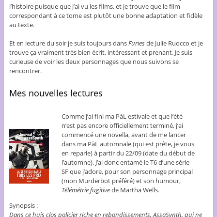
l’histoire puisque que j’ai vu les films, et je trouve que le film
correspondant à ce tome est plutôt une bonne adaptation et fidèle
au texte.
Et en lecture du soir je suis toujours dans
Furies
de Julie Ruocco et je
trouve ça vraiment très bien écrit, intéressant et prenant. Je suis
curieuse de voir les deux personnages que nous suivons se
rencontrer.
Mes nouvelles lectures
Comme j’ai fini ma PàL estivale et que l’été
n’est pas encore officiellement terminé, j’ai
commencé une novella, avant de me lancer
dans ma PàL automnale (qui est prête, je vous
en reparle) à partir du 22/09 (date du début de
l’automne). J’ai donc entamé le T6 d’une série
SF que j’adore, pour son personnage principal
(mon Murderbot préféré) et son humour,
Télémétrie fugitive
de Martha Wells.
Synopsis :
Dans ce huis clos policier riche en rebondissements, AssaSynth, qui ne