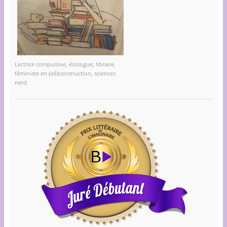
Lectrice compulsive, écologue, libraire,
féministe en (dé)construction, sciences
nerd