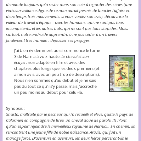
demande toujours qu’à rester dans son coin à regarder des séries (une
vidéosurveillance digne de ce nom aurait permis de boucler l’affaire en
deux temps trois mouvements, si vous voulez son avis), découvrira la
valeur du travail d’équipe – avec les humains, qui ne sont pas tous
incompétents, et les autres bots, qui ne sont pas tous stupides. Mais,
surtout, notre androïde apprendra à ne pas céder à un travers
finalement très humain : dépasser ses préjugés.
J’ai bien évidemment aussi commencé le tome
3 de Narnia à voix haute,
Le cheval et son
écuyer
, non adapté en film et avec des
chapitres plus longs que les deux premiers (et
à mon avis, avec un peu trop de descriptions).
Nous n’en sommes qu’au début et je ne sais
pas du tout ce qu’il s’y passe, mais j’accroche
un peu moins au début pour celui-là.
Synopsis :
Shasta, maltraité par le pêcheur qui l’a recueilli et élevé, quitte le pays de
Calormen en compagnie de Bree, un cheval doué de parole. Ils n’ont
qu’un espoir: rejoindre le merveilleux royaume de Narnia… En chemin, ils
rencontrent une jeune fille de noble naissance, Aravis, qui fuit un
mariage forcé. D’aventure en aventure, les deux héros perceront-ils le