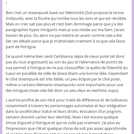
!
Bon c’est un steampunk basé sur l’électricité (Zoé propose le terme
Voltpunk), avec la foudre qui tombe tous les soirs et qui est récoltée.
Mais on n’en sait pas plus et c’est bien dommage parce que y’a des
paragraphes hyper intrigants mais je suis restée sur ma faim, j’avais
besoin de plus. Ou alors ne pas mettre en avant comme cela a été
fait ces détails parce que je m’attendais vraiment à ce que cela fasse
parti de l’intrigue.
J’ai quand même bien senti l’ambiance sépia de vieux polar (et donc
pas du tout angoissant) au son du jazz et l’alternance de points de
vue permet à l’intrigue de ne pas s’essouffler, la quête de l’identité du
tueur en parallèle de celle de Grace étant une bonne idée. Cependant
le côté steampunk est très faible, un peu éclipsé par le côté polar,
même si certains éléments steampunks sont importants pour une
des intrigues (mais cela fait donc un peu
deus ex machina
, oups).
L’autrice profite de son récit pour traité de différence et de tolérance,
notamment à travers les personnages automates et leur intégration
dans la société (leur statut et leurs droits, évocation d’un pogrom,
certains doivent cacher leur identité). Mais c’est encore quelque
chose d’ajouté à l’intrigue et qui ne colle pas vraiment. J’ai plus eu
l’impression que c’était quelque chose de soit pas assez approfondie
et insérée dans l’histoire soit qui ne servait pas à grand chose.