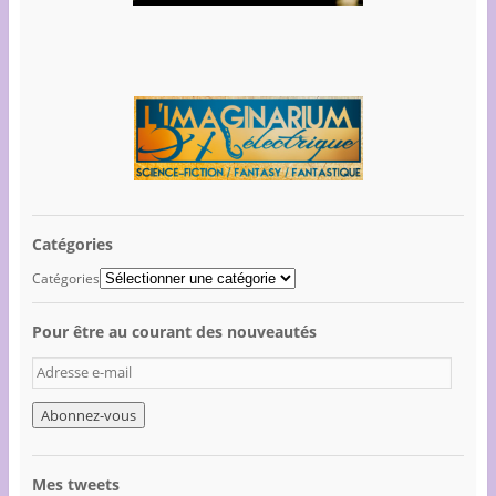
Catégories
Catégories
Pour être au courant des nouveautés
A
d
r
e
s
s
Mes tweets
e