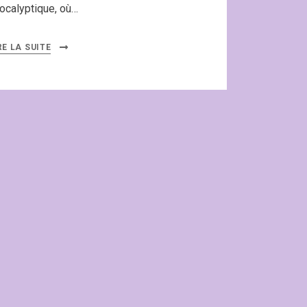
ocalyptique, où…
RE LA SUITE