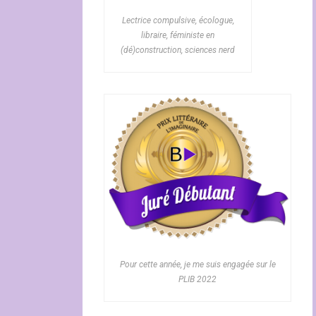
Lectrice compulsive, écologue,
libraire, féministe en
(dé)construction, sciences nerd
Pour cette année, je me suis engagée sur le
PLIB 2022