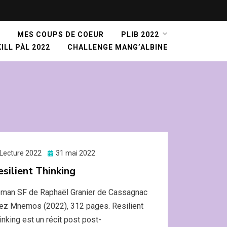
MES COUPS DE COEUR
PLIB 2022
ILL PÀL 2022
CHALLENGE MANG’ALBINE
Lecture 2022
Posted
31 mai 2022
on
esilient Thinking
man SF de Raphaël Granier de Cassagnac
ez Mnemos (2022), 312 pages. Resilient
inking est un récit post post-