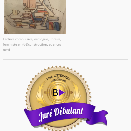
Lectrice compulsive, écologue, libraire,
féministe en (dé)construction, sciences
nerd