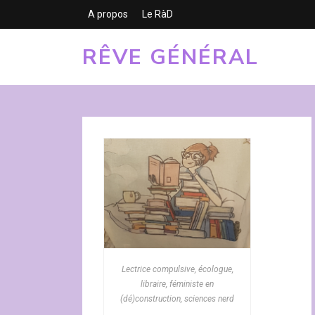
A propos
Le RàD
RÊVE GÉNÉRAL
Lectrice compulsive, écologue,
libraire, féministe en
(dé)construction, sciences nerd