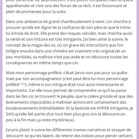
appréhender et c’est une des forces de ce récit, il est foisonnant et
plein de promesses pour la suite.
Dans une ambiance de grand chamboulement à venir, Lin cherche à
prouver qu’elle est digne de la confiance de son père et que le trône
lui échoie de droit. Elle prend des risques calculés, mais cherche aussi
la vérité et son histoire est très intrigante. J’ai bien aimé la suivre, le
concept de la magie des os, où on grave les instructions que l’on
intègre ensuite dans une chimère est vraiment très original (et un
peu morbide), sa maîtrise n’est pas aisée et on découvre toutes les
conséquences en même temps que Lin.
Mais mon personnage préféré, c’était Jarvis non pas pour sa quête
mais par son accompagnateur (c’est peut-être lui mon personnage
préféré ^^’), même si son intrigue était tout aussi intéressante et
importante. Car elle nous permet de comprendre ce qu’il se passe
dans les îles où se trouvent le peuple, que la colère gronde et que des
évènements impossibles à maîtriser annoncent certainement des
bouleversements irrémédiables. Et la bestiole est HYPER intrigante, je
SAIS qu’elle fait partie d’un tout bien plus gros (on le découvre un
peu à la fin mais ça reste mystérieux).
J’ai pris plaisir à suivre les différentes trames narratives et essayer de
découvrir se qui les liaient, de retenir des indices pour percer certains