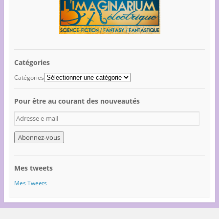
Catégories
Catégories
Pour être au courant des nouveautés
A
d
r
e
s
s
Mes tweets
e
e
Mes Tweets
-
m
a
i