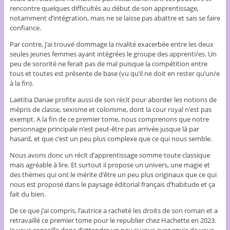
rencontre quelques difficultés au début de son apprentissage,
notamment d’intégration, mais ne se laisse pas abattre et sais se faire
confiance.
Par contre, j’ai trouvé dommage la rivalité exacerbée entre les deux
seules jeunes femmes ayant intégrées le groupe des apprenti/es. Un
peu de sororité ne ferait pas de mal puisque la compétition entre
tous et toutes est présente de base (vu qu’il ne doit en rester qu’un/e
à la fin).
Laëtitia Danae profite aussi de son récit pour aborder les notions de
mépris de classe, sexisme et colorisme, dont la cour royal n’est pas
exempt. A la fin de ce premier tome, nous comprenons que notre
personnage principale n’est peut-être pas arrivée jusque là par
hasard, et que c’est un peu plus complexe que ce qui nous semble.
Nous avons donc un récit d’apprentissage somme toute classique
mais agréable à lire. Et surtout il propose un univers, une magie et
des thèmes qui ont le mérite d’être un peu plus originaux que ce qui
nous est proposé dans le paysage éditorial français d’habitude et ça
fait du bien.
De ce que j’ai compris, l’autrice a racheté les droits de son roman et a
retravaillé ce premier tome pour le republier chez Hachette en 2023.