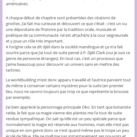
américaines.
A chaque début de chapitre sont présentées des citations de
griottes. J’ai fait ma curieuse et découvert ce que c’était : c’est un ou
une dépositaire de l’histoire par la tradition orale, musicale et
poétique de sa communauté. Iel est attaché/e à la cour seigneuriale
et y joue un rôle très important.
A l’origine cela se dit djèli dans la société mandingue et ça m’a fait
sourire parce que j’ai tout de suite pensé à P. Djèli Clark (oui je suis ce
genre de personne étranges). En tout cas, c’est un processus que
j’aime beaucoup pour découvrir un univers sans en mettre des
tartines.
Le worldbuilding m’est donc apparu travaillé et l’autrice parvient tout
de même à conserver certains mystères pour la suite (en premier
lieu, nous ne savons toujours pas trop ce que représente la brousse
par exemple).
J’ai bien apprécié la personnage principale Oko. En tant que botaniste
ratée, le fait que sa magie vienne des plantes me l’a tout de suite
rendue sympathique. On sait qu’elle est un peu spéciale parce que
normalement la magie est réservée aux hommes, mais elle n’est pas
unique en son genre donc ce n’est quand même pas le trope un peu
éculé de l’élue. Elle ne maîtrise pas instantanément ses pouvoirs et