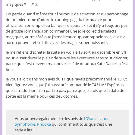
magiques *___* !).
On garde quand même tout l’humour de situation et du personnage
du premier tome (j’adore le running gag du formulaire pour
officialiser son emploi au bar qui « disparait » ) et il n’y a toujours pas
de grosse romance. Tori commence une jolie collec’ d’artefacts
magiques, autre côté que j’aime beaucoup, car rappelons le, elle n’a
aucun pouvoir et se frite avec des mages super puissants !
Je me retiens d’acheter la suite en v.o. (le T3 sort en décembre en vf)
pour laisser durer le plaisir de suivre les aventures sans tout dévorer,
parce que c’est devenu ma nouvelle série doudou (Kate Daniels, c’est
fini)
Je vous ai dit dans mon avis du T1 que j’avais précommandé le T3. Et
bien figurez vous que j’ai aussi précommandé le T4 ! HA ! Espérons
que la traduction n’en partira pas, parce que je crois que la date de
sortie est la même pour ces deux tomes.
Vous pouvez également lire les avis de
L’Ours
,
Lianne
,
Symphonie
,
Phooka
qui confirment tous que c’est une
série à lire !