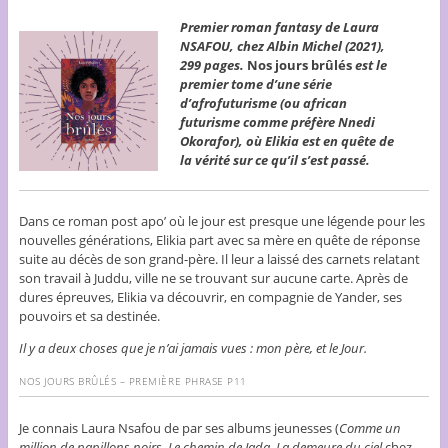
Premier roman fantasy de Laura
NSAFOU, chez Albin Michel (2021),
299 pages.
Nos jours brûlés
est le
premier tome d’une série
d’afrofuturisme (ou african
futurisme comme préfère Nnedi
Okorafor), où Elikia est en quête de
la vérité sur ce qu’il s’est passé.
Dans ce roman post apo’ où le jour est presque une légende pour les
nouvelles générations, Elikia part avec sa mère en quête de réponse
suite au décès de son grand-père. Il leur a laissé des carnets relatant
son travail à Juddu, ville ne se trouvant sur aucune carte. Après de
dures épreuves, Elikia va découvrir, en compagnie de Yander, ses
pouvoirs et sa destinée.
Il y a deux choses que je n’ai jamais vues : mon père, et le Jour.
NOS JOURS BRÛLÉS
– PREMIÈRE PHRASE P11
Je connais Laura Nsafou de par ses albums jeunesses (
Comme un
million de papillons noirs
,
Le chemin de Jada
,
La demeure du ciel
chez