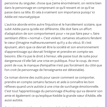
personne du singulier, chose que j’aime énormément, on rentre bien
dans le personnage en comprenant ce qu’il ressent et ce qu’il se
passe dans sa tête. Et cela à vraiment son importance puisqu’ ici
Addie est neuroatypique
L’autrice aborde entre autre l’injustice et le harcèlement scolaire, que
subit Addie parce qu’elle est différente. Elle doit faire un effort
d’adaptation de son comportement pour « ne pas faire peur », faire
semblant d’être « normal ». C’est violent, certaines situations fendent
le cœur (j’imagine malheureusement qu’il y a du vécu). Et c’est
épuisant, alors que ce devrait être la société et son environnement
d’apprentissage qui devrait l’intégrer et prendre en compte ses
besoins. Elle n’a pas le droit à l’erreur, elle passe tout de suite pour
dangereuse s’il elle fait une crise en publique. Pour le coup, de mon
point de vue, le manque d’empathie n’est pas forcément du côté que
l’on croit (le personnage de l’enseignante est détestable).
Ce roman donne des outils pour savoir comment se comporter,
prendre en compte certains facteurs et aide à connaître les bon
réflexes quand un/e autiste à une crise de surcharge émotionnelle.
C’est tout l’apprentissage du personnage d’Audrey qui va devenir son
amie et également ce qu’explique Keddie la grande sœur d’Addie, elle
aussi autiste.