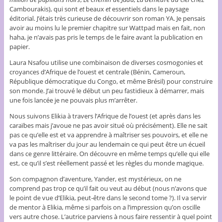
Cambourakis), qui sont
et
beaux
et
essentiels dans le paysage
éditorial. J’étais très curieuse de découvrir son roman YA. Je pensais
avoir au moins lu le premier chapitre sur Wattpad mais en fait, non
haha, je n’avais pas pris le temps de le faire avant la publication en
papier.
Laura Nsafou utilise une combinaison de diverses cosmogonies et
croyances d’Afrique de l’ouest et centrale (Bénin, Cameroun,
République démocratique du Congo, et même Brésil) pour construire
son monde. J’ai trouvé le début un peu fastidieux à démarrer, mais
une fois lancée je ne pouvais plus m’arrêter.
Nous suivons Elikia à travers l’Afrique de l’ouest (et après dans les
caraïbes mais j’avoue ne pas avoir situé où précisément). Elle ne sait
pas ce qu’elle est et va apprendre à maîtriser ses pouvoirs, et elle ne
va pas les maîtriser du jour au lendemain ce qui peut être un écueil
dans ce genre littéraire. On découvre en même temps qu’elle qui elle
est, ce qu’il s’est réellement passé et les règles du monde magique.
Son compagnon d’aventure, Yander, est mystérieux, on ne
comprend pas trop ce qu’il fait ou veut au début (nous n’avons que
le point de vue d’Elikia, peut-être dans le second tome ?). Il va servir
de mentor à Elikia, même si parfois on a l’impression qu’on oscille
vers autre chose. L’autrice parviens à nous faire ressentir à quel point