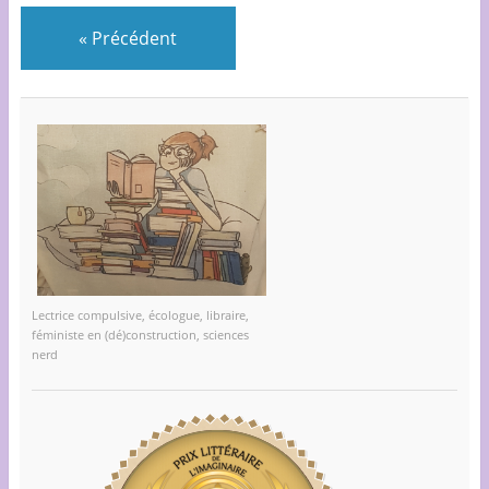
«
Précédent
Lectrice compulsive, écologue, libraire,
féministe en (dé)construction, sciences
nerd