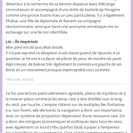
déserteur à la recherche de sa femme disparue dans d’étrange
circonstances et accompagné d’une drôle de bestiole (je l’imagine
comme une grosse loutre mais un peu particulière). Il y a également
Phalue, une fille de diplomate et Ranami sa compagne
révolutionnaire, ainsi que Sand une anonyme amnésique mis en
esclavage sur une île non identifiée.
Lin –
Île Impériale
Mon père m’a dit que j’étais brisée.
Il n’a pas exprimé sa déception à voix haute quand j’ai répondu à sa
question. Je l’ai vue à sa façon de plisser les yeux, de mordre ses joues
déjà creuses, de baisser très légèrement la commissure gauche de ses
lèvres en un mouvement presque imperceptible sous sa barbe.
PREMIÈRE PHRASE
Ce fut une lecture particulièrement agréable, pleine de mystères et à
la mise en place comme je les aime, c’est à dire distillée tout le long
du récit, par touche. L’empire s’étend sur de multiples îles flottantes
(i.e. non fixent, elle dérivent), la navigation à donc son importance,
avec un système de propulsion dépendant d’une ressource rare. On
a donc des intrigues économiques et politiques dans tous les sens,
avec également un lourd tribu (parfois fatal) à payer à l’empereur
pour bénéficier de sa protection. C’est plutôt complexe mais simple à