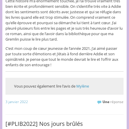
Cette histoire m’a énormément touchée, je l’ai trouvé vraiment très
bien écrite et profondément sensible. On s’identifie très vite à Addie
dont les sentiments sont décrits avec justesse et qui se réfugie dans
les livres quand elle est trop stimulée. On comprend vraiment ce
qu’elle éprouve et pourquoi sa démarche lui tient à tant cœur. J’ai
pleuré plusieurs fois entre les pages et je suis très heureuse d’avoir lu
ce roman, ainsi que de l’avoir dans la bibliothèque pour que ma
Gremlin puisse le lire plus tard.
C’est mon coup de cœur jeunesse de l’année 2021, j’ai aimé passer
par toute sorte d’émotions et j’étais à fond derrière Addie et son
opiniâtreté. Je pense que tout le monde devrait le lire et l’offrir aux
enfants de son entourage !
Vous pouvez également lire l’avis de
Mylène
3 janvier 2022
Une
réponse
[#PLIB2022] Nos jours brûlés