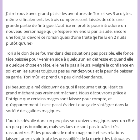
J’ai retrouvé avec grand plaisir les aventures de Tori et ses 3 acolytes,
même si finalement, les trois compères sont laissés de côte une
grande partie de l’intrigue. L’autrice en profite pour introduire un
nouveau personnage qui je l’espère reviendra par la suite. Encore
une fois j’ai dévoré ce roman quasi d’une traite (je l’ai lu en 2 nuits
plutôt qu’une)
Tori a le don de se fourrer dans des situations pas possible, elle fonce
tête baissée pour venir en aide à quelqu’un en détresse et quand elle
a quelque chose en tête, elle ne l’a pas ailleurs. Malgré la confiance en
soi et en les autres toujours pas au rendez-vous et la peur de baisser
sa garde, Tori mûri et prend un peu d’indépendance.
J’ai beaucoup aimé découvrir de quoi il retournait et qui était ce
grand méchant pas vraiment méchant. Nous découvrons grâce à
l’intrigue que certains mages sont laissez pour compte, et
qu’apparemment il n’est pas si évident que ça de s’intégrer dans la
société des guildes magiques.
L’autrice dévoile donc un peu plus son univers magique, avec un côté
un peu plus bucolique, mais ses faes ne sont pas tou/tes très
rassurant/es. Et les pouvoirs de notre mage noir et ses relations
laissent apercevoir toute les possibilités de la magie (des tatouages