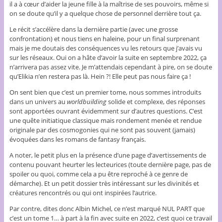
il a à cœur d’aider la jeune fille à la maîtrise de ses pouvoirs, même si
on se doute qu’il y a quelque chose de personnel derrière tout ça.
Le récit s’accélère dans la dernière partie (avec une grosse
confrontation) et nous tiens en haleine, pour un final surprenant
mais je me doutais des conséquences vu les retours que j’avais vu
sur les réseaux. Oui on a hâte d’avoir la suite en septembre 2022, ça
n’arrivera pas assez vite. Je m’attendais cependant à pire, on se doute
qu’Elikia n’en restera pas là. Hein ?! Elle peut pas nous faire ça !
On sent bien que c’est un premier tome, nous sommes introduits
dans un univers au
worldbuilding
solide et complexe, des réponses
sont apportées ouvrant évidemment sur d’autres questions. C’est
une quête initiatique classique mais rondement menée et rendue
originale par des cosmogonies qui ne sont pas souvent (jamais)
évoquées dans les romans de fantasy français.
A noter, le petit plus en la présence d’une page d’avertissements de
contenu pouvant heurter les lecteurices (toute dernière page, pas de
spoiler ou quoi, comme cela a pu être reproché à ce genre de
démarche). Et un petit dossier très intéressant sur les divinités et
créatures rencontrés ou qui ont inspirées l’autrice.
Par contre, dites donc Albin Michel, ce n’est marqué NUL PART que
c’est un tome 1… à part à la fin avec suite en 2022, c’est quoi ce travail