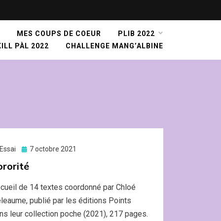
MES COUPS DE COEUR
PLIB 2022
ILL PÀL 2022
CHALLENGE MANG’ALBINE
Essai
Posted
7 octobre 2021
on
ororité
cueil de 14 textes coordonné par Chloé
leaume, publié par les éditions Points
ns leur collection poche (2021), 217 pages.