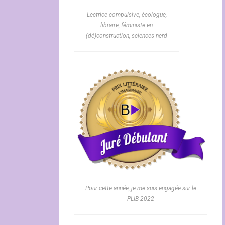
Lectrice compulsive, écologue,
libraire, féministe en
(dé)construction, sciences nerd
Pour cette année, je me suis engagée sur le
PLIB 2022