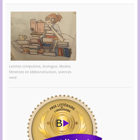
Lectrice compulsive, écologue, libraire,
féministe en (dé)construction, sciences
nerd