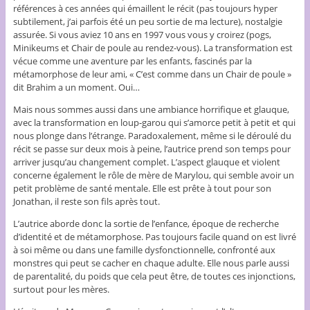
références à ces années qui émaillent le récit (pas toujours hyper
subtilement, j’ai parfois été un peu sortie de ma lecture), nostalgie
assurée. Si vous aviez 10 ans en 1997 vous vous y croirez (pogs,
Minikeums et Chair de poule au rendez-vous). La transformation est
vécue comme une aventure par les enfants, fascinés par la
métamorphose de leur ami, « C’est comme dans un Chair de poule »
dit Brahim a un moment. Oui…
Mais nous sommes aussi dans une ambiance horrifique et glauque,
avec la transformation en loup-garou qui s’amorce petit à petit et qui
nous plonge dans l’étrange. Paradoxalement, même si le déroulé du
récit se passe sur deux mois à peine, l’autrice prend son temps pour
arriver jusqu’au changement complet. L’aspect glauque et violent
concerne également le rôle de mère de Marylou, qui semble avoir un
petit problème de santé mentale. Elle est prête à tout pour son
Jonathan, il reste son fils après tout.
L’autrice aborde donc la sortie de l’enfance, époque de recherche
d’identité et de métamorphose. Pas toujours facile quand on est livré
à soi même ou dans une famille dysfonctionnelle, confronté aux
monstres qui peut se cacher en chaque adulte. Elle nous parle aussi
de parentalité, du poids que cela peut être, de toutes ces injonctions,
surtout pour les mères.