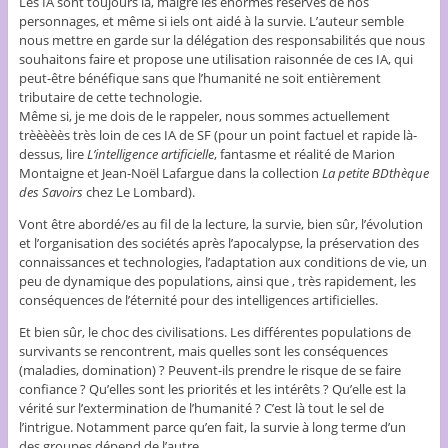
Les IA sont toujours là, malgré les énormes réserves de nos
personnages, et même si iels ont aidé à la survie. L’auteur semble
nous mettre en garde sur la délégation des responsabilités que nous
souhaitons faire et propose une utilisation raisonnée de ces IA, qui
peut-être bénéfique sans que l’humanité ne soit entièrement
tributaire de cette technologie.
Même si, je me dois de le rappeler, nous sommes actuellement
trèèèèès très loin de ces IA de SF (pour un point factuel et rapide là-
dessus, lire
L’intelligence artificielle
, fantasme et réalité de Marion
Montaigne et Jean-Noël Lafargue dans la collection
La petite BDthèque
des Savoirs
chez Le Lombard).
Vont être abordé/es au fil de la lecture, la survie, bien sûr, l’évolution
et l’organisation des sociétés après l’apocalypse, la préservation des
connaissances et technologies, l’adaptation aux conditions de vie, un
peu de dynamique des populations, ainsi que , très rapidement, les
conséquences de l’éternité pour des intelligences artificielles.
Et bien sûr, le choc des civilisations. Les différentes populations de
survivants se rencontrent, mais quelles sont les conséquences
(maladies, domination) ? Peuvent-ils prendre le risque de se faire
confiance ? Qu’elles sont les priorités et les intérêts ? Qu’elle est la
vérité sur l’extermination de l’humanité ? C’est là tout le sel de
l’intrigue. Notamment parce qu’en fait, la survie à long terme d’un
des groupes dépend de l’autre.