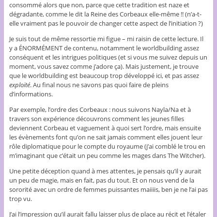
consommé alors que non, parce que cette tradition est naze et
dégradante, comme le dit la Reine des Corbeaux elle-même !! (n’a-t-
elle vraiment pas le pouvoir de changer cette aspect de l’initiation ?)
Je suis tout de même ressortie mi figue – mi raisin de cette lecture. Il
y a ÉNORMÉMENT de contenu, notamment le worldbuilding assez
conséquent et les intrigues politiques (et si vous me suivez depuis un
moment, vous savez comme j’adore ça). Mais justement, je trouve
que le worldbuilding est beaucoup trop développé ici, et pas assez
exploité
. Au final nous ne savons pas quoi faire de pleins
d’informations.
Par exemple, l’ordre des Corbeaux : nous suivons Nayla/Na et à
travers son expérience découvrons comment les jeunes filles
deviennent Corbeau et vaguement à quoi sert l’ordre, mais ensuite
les évènements font qu’on ne sait jamais comment elles jouent leur
rôle diplomatique pour le compte du royaume (j’ai comblé le trou en
m’imaginant que c’était un peu comme les mages dans The Witcher).
Une petite déception quand à mes attentes, je pensais qu’il y aurait
un peu de magie, mais en fait, pas du tout. Et on nous vend de la
sororité avec un ordre de femmes puissantes maiiiis, ben je ne l’ai pas
trop vu.
J’ai l’impression qu’il aurait fallu laisser plus de place au récit et l’étaler