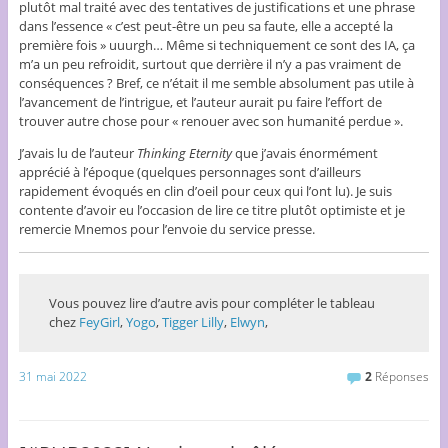
plutôt mal traité avec des tentatives de justifications et une phrase
dans l’essence « c’est peut-être un peu sa faute, elle a accepté la
première fois » uuurgh… Même si techniquement ce sont des IA, ça
m’a un peu refroidit, surtout que derrière il n’y a pas vraiment de
conséquences ? Bref, ce n’était il me semble absolument pas utile à
l’avancement de l’intrigue, et l’auteur aurait pu faire l’effort de
trouver autre chose pour « renouer avec son humanité perdue ».
J’avais lu de l’auteur
Thinking Eternity
que j’avais énormément
apprécié à l’époque (quelques personnages sont d’ailleurs
rapidement évoqués en clin d’oeil pour ceux qui l’ont lu). Je suis
contente d’avoir eu l’occasion de lire ce titre plutôt optimiste et je
remercie Mnemos pour l’envoie du service presse.
Vous pouvez lire d’autre avis pour compléter le tableau
chez
FeyGirl
,
Yogo
,
Tigger Lilly
,
Elwyn
,
31 mai 2022
2
Réponses