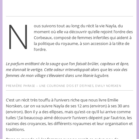
N
ous suivons tout au long du récit la vie Nayla, du
moment où elle va découvrir qu’elle rejoint l’ordre des
Corbeaux, composé de femmes infertiles qui aident à
la politique du royaume, à son accession à la tête de
l’ordre.
Le parfum entêtant de la sauge que l’on faisait brûler, capiteux et âpre,
me donnait le vertige. Cette odeur m’enveloppait alors que les voix des
femmes de mon village s’élevaient dans une litanie lugubre.
PREMIÈRE PHRASE – UNE COURONNE D’OS ET D’EPINES, EMILY NORSKEN
C’est un récit très touffu à l’univers riche que nous livre Emilie
Norsken, car on va suivre Nayla de ses 12 ans (environ) à ses 30 ans
(environ). Bon il y a des ellipses, mais qu’est-ce qu’il lui arrive comme
tuiles ! J’ai beaucoup aimé découvrir l’univers dépeint par l’autrice, les
racines des croyances, les différents royaumes et leur organisation et
traditions.