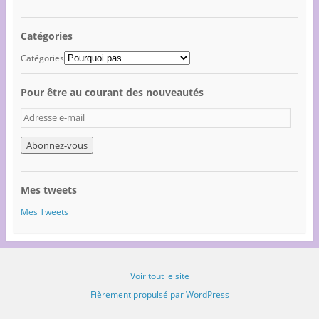
Catégories
Catégories
Pour être au courant des nouveautés
A
d
r
e
s
s
Mes tweets
e
e
Mes Tweets
-
m
a
i
Voir tout le site
l
Fièrement propulsé par WordPress