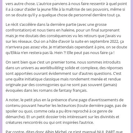
vers autre chose. L’autrice parviens à nous faire ressentir à quel point
il a à cœur d’aider la jeune fille à la maîtrise de ses pouvoirs, même si
on se doute qu’il y a quelque chose de personnel derrière tout ça.
Le récit s’accélère dans la dernière partie (avec une grosse
confrontation) et nous tiens en haleine, pour un final surprenant
mais je me doutais des conséquences vu les retours que j’avais vu
sur les réseaux. Oui on a hâte d’avoir la suite en septembre 2022, ça
n’arrivera pas assez vite. Je m’attendais cependant à pire, on se doute
qu’Elikia n’en restera pas là. Hein ?! Elle peut pas nous faire ça !
On sent bien que c’est un premier tome, nous sommes introduits
dans un univers au
worldbuilding
solide et complexe, des réponses
sont apportées ouvrant évidemment sur d’autres questions. C’est
une quête initiatique classique mais rondement menée et rendue
originale par des cosmogonies qui ne sont pas souvent (jamais)
évoquées dans les romans de fantasy français.
A noter, le petit plus en la présence d’une page d’avertissements de
contenu pouvant heurter les lecteurices (toute dernière page, pas de
spoiler ou quoi, comme cela a pu être reproché à ce genre de
démarche). Et un petit dossier très intéressant sur les divinités et
créatures rencontrés ou qui ont inspirées l’autrice.
Par contre, dites donc Albin Michel, ce n’est marqué NUL PART que