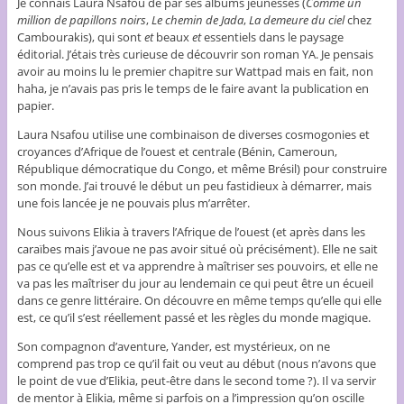
Je connais Laura Nsafou de par ses albums jeunesses (
Comme un
million de papillons noirs
,
Le chemin de Jada
,
La demeure du ciel
chez
Cambourakis), qui sont
et
beaux
et
essentiels dans le paysage
éditorial. J’étais très curieuse de découvrir son roman YA. Je pensais
avoir au moins lu le premier chapitre sur Wattpad mais en fait, non
haha, je n’avais pas pris le temps de le faire avant la publication en
papier.
Laura Nsafou utilise une combinaison de diverses cosmogonies et
croyances d’Afrique de l’ouest et centrale (Bénin, Cameroun,
République démocratique du Congo, et même Brésil) pour construire
son monde. J’ai trouvé le début un peu fastidieux à démarrer, mais
une fois lancée je ne pouvais plus m’arrêter.
Nous suivons Elikia à travers l’Afrique de l’ouest (et après dans les
caraïbes mais j’avoue ne pas avoir situé où précisément). Elle ne sait
pas ce qu’elle est et va apprendre à maîtriser ses pouvoirs, et elle ne
va pas les maîtriser du jour au lendemain ce qui peut être un écueil
dans ce genre littéraire. On découvre en même temps qu’elle qui elle
est, ce qu’il s’est réellement passé et les règles du monde magique.
Son compagnon d’aventure, Yander, est mystérieux, on ne
comprend pas trop ce qu’il fait ou veut au début (nous n’avons que
le point de vue d’Elikia, peut-être dans le second tome ?). Il va servir
de mentor à Elikia, même si parfois on a l’impression qu’on oscille