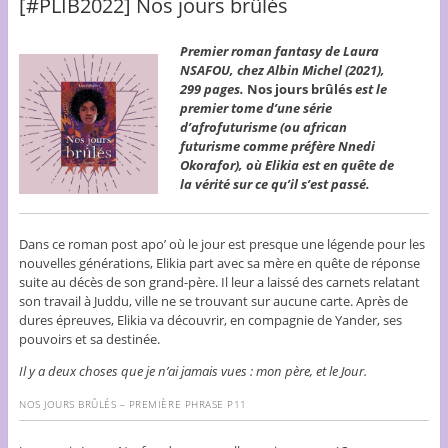
[#PLIB2022] Nos jours brûlés
Premier roman fantasy de Laura
NSAFOU, chez Albin Michel (2021),
299 pages.
Nos jours brûlés
est le
premier tome d’une série
d’afrofuturisme (ou african
futurisme comme préfère Nnedi
Okorafor), où Elikia est en quête de
la vérité sur ce qu’il s’est passé.
Dans ce roman post apo’ où le jour est presque une légende pour les
nouvelles générations, Elikia part avec sa mère en quête de réponse
suite au décès de son grand-père. Il leur a laissé des carnets relatant
son travail à Juddu, ville ne se trouvant sur aucune carte. Après de
dures épreuves, Elikia va découvrir, en compagnie de Yander, ses
pouvoirs et sa destinée.
Il y a deux choses que je n’ai jamais vues : mon père, et le Jour.
NOS JOURS BRÛLÉS
– PREMIÈRE PHRASE P11