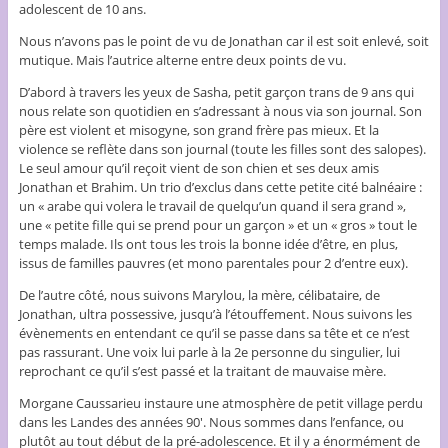
adolescent de 10 ans.
Nous n’avons pas le point de vu de Jonathan car il est soit enlevé, soit
mutique. Mais l’autrice alterne entre deux points de vu.
D’abord à travers les yeux de Sasha, petit garçon trans de 9 ans qui
nous relate son quotidien en s’adressant à nous via son journal. Son
père est violent et misogyne, son grand frère pas mieux. Et la
violence se reflète dans son journal (toute les filles sont des salopes).
Le seul amour qu’il reçoit vient de son chien et ses deux amis
Jonathan et Brahim. Un trio d’exclus dans cette petite cité balnéaire :
un « arabe qui volera le travail de quelqu’un quand il sera grand »,
une « petite fille qui se prend pour un garçon » et un « gros » tout le
temps malade. Ils ont tous les trois la bonne idée d’être, en plus,
issus de familles pauvres (et mono parentales pour 2 d’entre eux).
De l’autre côté, nous suivons Marylou, la mère, célibataire, de
Jonathan, ultra possessive, jusqu’à l’étouffement. Nous suivons les
évènements en entendant ce qu’il se passe dans sa tête et ce n’est
pas rassurant. Une voix lui parle à la 2e personne du singulier, lui
reprochant ce qu’il s’est passé et la traitant de mauvaise mère.
Morgane Caussarieu instaure une atmosphère de petit village perdu
dans les Landes des années 90′. Nous sommes dans l’enfance, ou
plutôt au tout début de la pré-adolescence. Et il y a énormément de