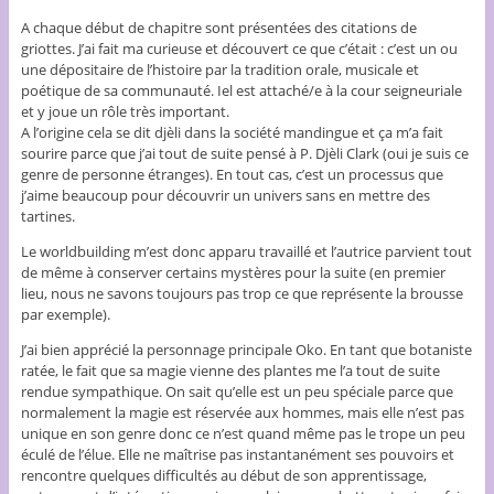
A chaque début de chapitre sont présentées des citations de
griottes. J’ai fait ma curieuse et découvert ce que c’était : c’est un ou
une dépositaire de l’histoire par la tradition orale, musicale et
poétique de sa communauté. Iel est attaché/e à la cour seigneuriale
et y joue un rôle très important.
A l’origine cela se dit djèli dans la société mandingue et ça m’a fait
sourire parce que j’ai tout de suite pensé à P. Djèli Clark (oui je suis ce
genre de personne étranges). En tout cas, c’est un processus que
j’aime beaucoup pour découvrir un univers sans en mettre des
tartines.
Le worldbuilding m’est donc apparu travaillé et l’autrice parvient tout
de même à conserver certains mystères pour la suite (en premier
lieu, nous ne savons toujours pas trop ce que représente la brousse
par exemple).
J’ai bien apprécié la personnage principale Oko. En tant que botaniste
ratée, le fait que sa magie vienne des plantes me l’a tout de suite
rendue sympathique. On sait qu’elle est un peu spéciale parce que
normalement la magie est réservée aux hommes, mais elle n’est pas
unique en son genre donc ce n’est quand même pas le trope un peu
éculé de l’élue. Elle ne maîtrise pas instantanément ses pouvoirs et
rencontre quelques difficultés au début de son apprentissage,