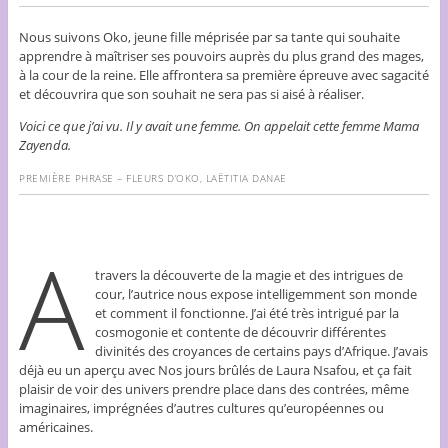
Nous suivons Oko, jeune fille méprisée par sa tante qui souhaite
apprendre à maîtriser ses pouvoirs auprès du plus grand des mages,
à la cour de la reine. Elle affrontera sa première épreuve avec sagacité
et découvrira que son souhait ne sera pas si aisé à réaliser.
Voici ce que j’ai vu. Il y avait une femme. On appelait cette femme Mama
Zayenda.
PREMIÈRE PHRASE – FLEURS D’OKO, LAËTITIA DANAE
A
travers la découverte de la magie et des intrigues de
cour, l’autrice nous expose intelligemment son monde
et comment il fonctionne. J’ai été très intrigué par la
cosmogonie et contente de découvrir différentes
divinités des croyances de certains pays d’Afrique. J’avais
déjà eu un aperçu avec Nos jours brûlés de Laura Nsafou, et ça fait
plaisir de voir des univers prendre place dans des contrées, même
imaginaires, imprégnées d’autres cultures qu’européennes ou
américaines.