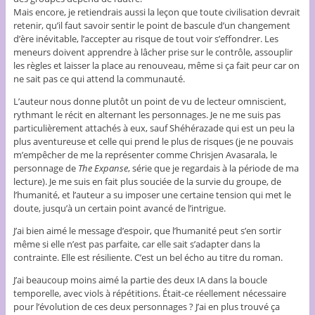
Mais encore, je retiendrais aussi la leçon que toute civilisation devrait
retenir, qu’il faut savoir sentir le point de bascule d’un changement
d’ère inévitable, l’accepter au risque de tout voir s’effondrer. Les
meneurs doivent apprendre à lâcher prise sur le contrôle, assouplir
les règles et laisser la place au renouveau, même si ça fait peur car on
ne sait pas ce qui attend la communauté.
L’auteur nous donne plutôt un point de vu de lecteur omniscient,
rythmant le récit en alternant les personnages. Je ne me suis pas
particulièrement attachés à eux, sauf Shéhérazade qui est un peu la
plus aventureuse et celle qui prend le plus de risques (je ne pouvais
m’empêcher de me la représenter comme Chrisjen Avasarala, le
personnage de
The Expanse
, série que je regardais à la période de ma
lecture). Je me suis en fait plus souciée de la survie du groupe, de
l’humanité, et l’auteur a su imposer une certaine tension qui met le
doute, jusqu’à un certain point avancé de l’intrigue.
J’ai bien aimé le message d’espoir, que l’humanité peut s’en sortir
même si elle n’est pas parfaite, car elle sait s’adapter dans la
contrainte. Elle est résiliente. C’est un bel écho au titre du roman.
J’ai beaucoup moins aimé la partie des deux IA dans la boucle
temporelle, avec viols à répétitions. Était-ce réellement nécessaire
pour l’évolution de ces deux personnages ? J’ai en plus trouvé ça