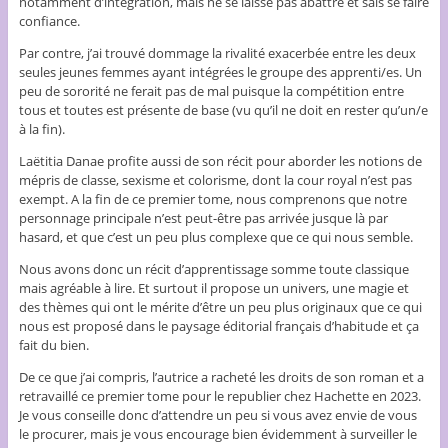
notamment d’intégration, mais ne se laisse pas abattre et sais se faire
confiance.
Par contre, j’ai trouvé dommage la rivalité exacerbée entre les deux
seules jeunes femmes ayant intégrées le groupe des apprenti/es. Un
peu de sororité ne ferait pas de mal puisque la compétition entre
tous et toutes est présente de base (vu qu’il ne doit en rester qu’un/e
à la fin).
Laëtitia Danae profite aussi de son récit pour aborder les notions de
mépris de classe, sexisme et colorisme, dont la cour royal n’est pas
exempt. A la fin de ce premier tome, nous comprenons que notre
personnage principale n’est peut-être pas arrivée jusque là par
hasard, et que c’est un peu plus complexe que ce qui nous semble.
Nous avons donc un récit d’apprentissage somme toute classique
mais agréable à lire. Et surtout il propose un univers, une magie et
des thèmes qui ont le mérite d’être un peu plus originaux que ce qui
nous est proposé dans le paysage éditorial français d’habitude et ça
fait du bien.
De ce que j’ai compris, l’autrice a racheté les droits de son roman et a
retravaillé ce premier tome pour le republier chez Hachette en 2023.
Je vous conseille donc d’attendre un peu si vous avez envie de vous
le procurer, mais je vous encourage bien évidemment à surveiller le