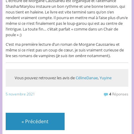
L’écriture de Morgane Caussarieu est organique et l’alternance
Shasha/Marylou instaure un bon rythme et une bonne tension, qui
nous tient en haleine. Le livre est vite terminé sans qu’on s’en
rendent vraiment compte. Il pourra en mettre mal à l’aise plus d’un/e
même si ce n’est finalement pas le loup-garou qui est au centre de
l’intrigue. La toute fin… c’était parfait « comme dans un Chair de
poule » ;)
C’est ma première lecture d’un roman de Morgane Caussarieu et
même si ce n’est pas un coup de cœur, je suis vraiment curieuse de
lire ses romans de vampires (
Je suis ton ombre
notamment).
Vous pouvez retrouvez les avis de
CélineDanae
,
Yuyine
5 novembre 2021
4
Réponses
«
Précédent