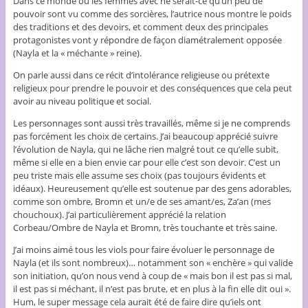
Dans ce monde où les femmes avec ne serait-ce qu’un peu de
pouvoir sont vu comme des sorcières, l’autrice nous montre le poids
des traditions et des devoirs, et comment deux des principales
protagonistes vont y répondre de façon diamétralement opposée
(Nayla et la « méchante » reine).
On parle aussi dans ce récit d’intolérance religieuse ou prétexte
religieux pour prendre le pouvoir et des conséquences que cela peut
avoir au niveau politique et social.
Les personnages sont aussi très travaillés, même si je ne comprends
pas forcément les choix de certains. J’ai beaucoup apprécié suivre
l’évolution de Nayla, qui ne lâche rien malgré tout ce qu’elle subit,
même si elle en a bien envie car pour elle c’est son devoir. C’est un
peu triste mais elle assume ses choix (pas toujours évidents et
idéaux). Heureusement qu’elle est soutenue par des gens adorables,
comme son ombre, Bromn et un/e de ses amant/es, Za’an (mes
chouchoux). J’ai particulièrement apprécié la relation
Corbeau/Ombre de Nayla et Bromn, très touchante et très saine.
J’ai moins aimé tous les viols pour faire évoluer le personnage de
Nayla (et ils sont nombreux)… notamment son « enchère » qui valide
son initiation, qu’on nous vend à coup de « mais bon il est pas si mal,
il est pas si méchant, il n’est pas brute, et en plus à la fin elle dit oui ».
Hum, le super message cela aurait été de faire dire qu’iels ont