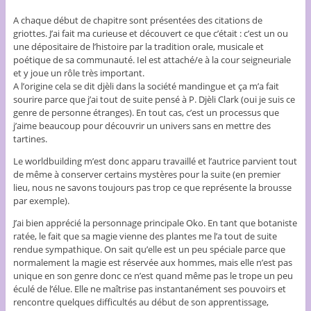
A chaque début de chapitre sont présentées des citations de
griottes. J’ai fait ma curieuse et découvert ce que c’était : c’est un ou
une dépositaire de l’histoire par la tradition orale, musicale et
poétique de sa communauté. Iel est attaché/e à la cour seigneuriale
et y joue un rôle très important.
A l’origine cela se dit djèli dans la société mandingue et ça m’a fait
sourire parce que j’ai tout de suite pensé à P. Djèli Clark (oui je suis ce
genre de personne étranges). En tout cas, c’est un processus que
j’aime beaucoup pour découvrir un univers sans en mettre des
tartines.
Le worldbuilding m’est donc apparu travaillé et l’autrice parvient tout
de même à conserver certains mystères pour la suite (en premier
lieu, nous ne savons toujours pas trop ce que représente la brousse
par exemple).
J’ai bien apprécié la personnage principale Oko. En tant que botaniste
ratée, le fait que sa magie vienne des plantes me l’a tout de suite
rendue sympathique. On sait qu’elle est un peu spéciale parce que
normalement la magie est réservée aux hommes, mais elle n’est pas
unique en son genre donc ce n’est quand même pas le trope un peu
éculé de l’élue. Elle ne maîtrise pas instantanément ses pouvoirs et
rencontre quelques difficultés au début de son apprentissage,