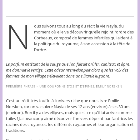
N
ous suivons tout au long du récit la vie Nayla, du
moment où elle va découvrir qu’elle rejoint l’ordre des
Corbeaux, composé de femmes infertiles qui aident à
la politique du royaume, à son accession à la tête de
l’ordre.
Le parfum entêtant de la sauge que l’on faisait brûler, capiteux et âpre,
me donnait le vertige. Cette odeur m’enveloppait alors que les voix des
femmes de mon village s’élevaient dans une litanie lugubre.
PREMIÈRE PHRASE – UNE COURONNE D’OS ET D’EPINES, EMILY NORSKEN
C’est un récit très touffu à l’univers riche que nous livre Emilie
Norsken, car on va suivre Nayla de ses 12 ans (environ) à ses 30 ans
(environ). Bon il y a des ellipses, mais qu’est-ce qu’il lui arrive comme
tuiles ! J’ai beaucoup aimé découvrir l’univers dépeint par l’autrice, les
racines des croyances, les différents royaumes et leur organisation et
traditions.