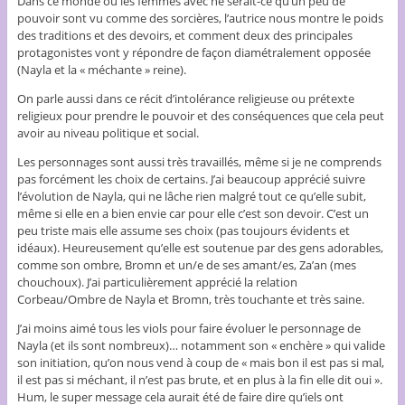
Dans ce monde où les femmes avec ne serait-ce qu’un peu de
pouvoir sont vu comme des sorcières, l’autrice nous montre le poids
des traditions et des devoirs, et comment deux des principales
protagonistes vont y répondre de façon diamétralement opposée
(Nayla et la « méchante » reine).
On parle aussi dans ce récit d’intolérance religieuse ou prétexte
religieux pour prendre le pouvoir et des conséquences que cela peut
avoir au niveau politique et social.
Les personnages sont aussi très travaillés, même si je ne comprends
pas forcément les choix de certains. J’ai beaucoup apprécié suivre
l’évolution de Nayla, qui ne lâche rien malgré tout ce qu’elle subit,
même si elle en a bien envie car pour elle c’est son devoir. C’est un
peu triste mais elle assume ses choix (pas toujours évidents et
idéaux). Heureusement qu’elle est soutenue par des gens adorables,
comme son ombre, Bromn et un/e de ses amant/es, Za’an (mes
chouchoux). J’ai particulièrement apprécié la relation
Corbeau/Ombre de Nayla et Bromn, très touchante et très saine.
J’ai moins aimé tous les viols pour faire évoluer le personnage de
Nayla (et ils sont nombreux)… notamment son « enchère » qui valide
son initiation, qu’on nous vend à coup de « mais bon il est pas si mal,
il est pas si méchant, il n’est pas brute, et en plus à la fin elle dit oui ».
Hum, le super message cela aurait été de faire dire qu’iels ont