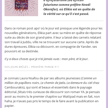
futurisme comme préfère Nnedi
Okorafor), où Elikia est en quête de
la vérité sur ce qu’il s’est passé.
Dans ce roman post apo’ où le jour est presque une légende pour les
nouvelles générations, Elikia part avec sa mère en quête de réponse
suite au décès de son grand-père. Il leur a laissé des carnets relatant
son travail à Juddu, ville ne se trouvant sur aucune carte. Après de
dures épreuves, Elikia va découvrir, en compagnie de Yander, ses
pouvoirs et sa destinée.
Il y a deux choses que je n’ai jamais vues : mon père, et le Jour.
NOS JOURS BRÛLÉS
– PREMIÈRE PHRASE P11
Je connais Laura Nsafou de par ses albums jeunesses (
Comme un
million de papillons noirs
,
Le chemin de Jada
,
La demeure du ciel
chez
Cambourakis), qui sont
et
beaux
et
essentiels dans le paysage
éditorial. J’étais très curieuse de découvrir son roman YA. Je pensais
avoir au moins lu le premier chapitre sur Wattpad mais en fait, non
haha, je n’avais pas pris le temps de le faire avant la publication en
papier.