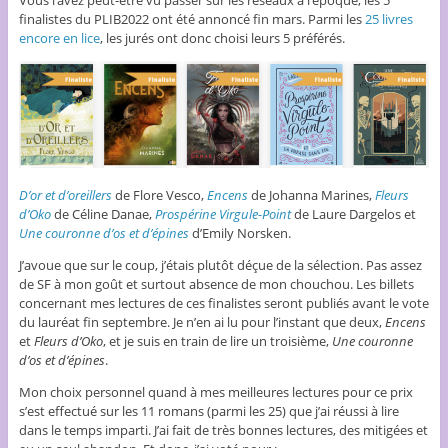
finalistes du PLIB2022 ont été annoncé fin mars. Parmi les
25 livres
encore en lice
, les jurés ont donc choisi leurs 5 préférés.
D’or et d’oreillers
de Flore Vesco,
Encens
de Johanna Marines,
Fleurs
d’Oko
de Céline Danae,
Prospérine Virgule-Point
de Laure Dargelos et
Une couronne d’os et d’épines
d’Emily Norsken.
J’avoue que sur le coup, j’étais plutôt déçue de la sélection. Pas assez
de SF à mon goût et surtout absence de mon chouchou. Les billets
concernant mes lectures de ces finalistes seront publiés avant le vote
du lauréat fin septembre. Je n’en ai lu pour l’instant que deux,
Encens
et
Fleurs d’Oko
, et je suis en train de lire un troisième,
Une couronne
d’os et d’épines
.
Mon choix personnel quand à mes meilleures lectures pour ce prix
s’est effectué sur les 11 romans (parmi les 25) que j’ai réussi à lire
dans le temps imparti. J’ai fait de très bonnes lectures, des mitigées et