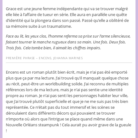
Grace est une jeune femme indépendante qui va se trouver malgré
elle liée à l’affaire de tueur en série. Elle aura en parallèle une quête
d’identité qui la plongera dans son passé. Passé qu’elle a oblitéré de
sa mémoire suite à un traumatisme.
Face au lit, les yeux clos, l’homme referma sa prise sur l’arme silencieuse,
faisant tourner le manche rugueux dans sa main. Une fois. Deux fois.
Trois fois. Cela tombe bien, il aimait les chiffres impairs.
PREMIÈRE PHRASE – ENCENS, JOHANNA MARINES
Encens est un roman plutôt bien écrit, mais je n’ai pas été emporté
plus que ça par ma lecture. J’ai trouvé qu’il manquait quelque chose
au récit, peut-être un worldbuilding solide. J’ai reconnu de multiples
références lors de ma lecture, mais je n’ai pas sentie une identité
propre au roman. Je n’ai pas senti les personnages habiter leur ville,
que j’ai trouvé plutôt superficielle et que je ne me suis pas très bien
représentée. Ce n’était pas du tout immersif et les scènes se
déroulaient dans différents décors qui pouvaient se trouver
n’importe où alors que l’intrigue se place quand même dans une
Nouvelle Orléans steampunk ! Cela aurait pu avoir grave de la gueule
!