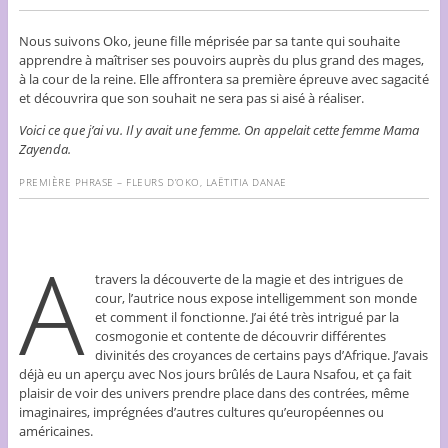
Nous suivons Oko, jeune fille méprisée par sa tante qui souhaite
apprendre à maîtriser ses pouvoirs auprès du plus grand des mages,
à la cour de la reine. Elle affrontera sa première épreuve avec sagacité
et découvrira que son souhait ne sera pas si aisé à réaliser.
Voici ce que j’ai vu. Il y avait une femme. On appelait cette femme Mama
Zayenda.
PREMIÈRE PHRASE – FLEURS D’OKO, LAËTITIA DANAE
A
travers la découverte de la magie et des intrigues de
cour, l’autrice nous expose intelligemment son monde
et comment il fonctionne. J’ai été très intrigué par la
cosmogonie et contente de découvrir différentes
divinités des croyances de certains pays d’Afrique. J’avais
déjà eu un aperçu avec Nos jours brûlés de Laura Nsafou, et ça fait
plaisir de voir des univers prendre place dans des contrées, même
imaginaires, imprégnées d’autres cultures qu’européennes ou
américaines.