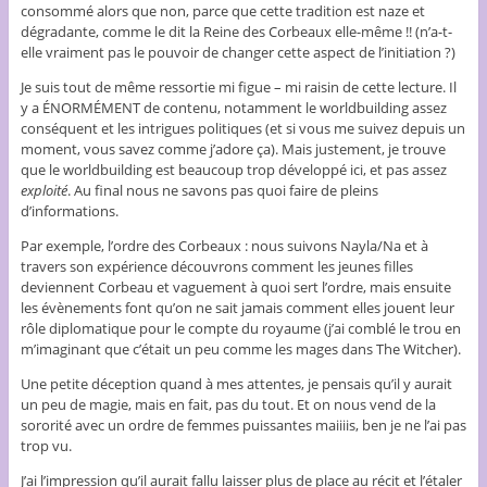
consommé alors que non, parce que cette tradition est naze et
dégradante, comme le dit la Reine des Corbeaux elle-même !! (n’a-t-
elle vraiment pas le pouvoir de changer cette aspect de l’initiation ?)
Je suis tout de même ressortie mi figue – mi raisin de cette lecture. Il
y a ÉNORMÉMENT de contenu, notamment le worldbuilding assez
conséquent et les intrigues politiques (et si vous me suivez depuis un
moment, vous savez comme j’adore ça). Mais justement, je trouve
que le worldbuilding est beaucoup trop développé ici, et pas assez
exploité
. Au final nous ne savons pas quoi faire de pleins
d’informations.
Par exemple, l’ordre des Corbeaux : nous suivons Nayla/Na et à
travers son expérience découvrons comment les jeunes filles
deviennent Corbeau et vaguement à quoi sert l’ordre, mais ensuite
les évènements font qu’on ne sait jamais comment elles jouent leur
rôle diplomatique pour le compte du royaume (j’ai comblé le trou en
m’imaginant que c’était un peu comme les mages dans The Witcher).
Une petite déception quand à mes attentes, je pensais qu’il y aurait
un peu de magie, mais en fait, pas du tout. Et on nous vend de la
sororité avec un ordre de femmes puissantes maiiiis, ben je ne l’ai pas
trop vu.
J’ai l’impression qu’il aurait fallu laisser plus de place au récit et l’étaler