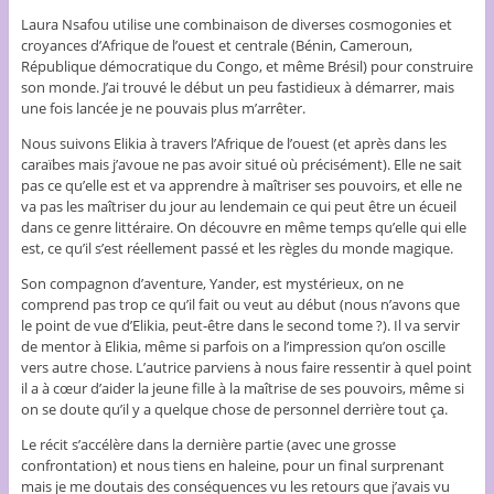
Laura Nsafou utilise une combinaison de diverses cosmogonies et
croyances d’Afrique de l’ouest et centrale (Bénin, Cameroun,
République démocratique du Congo, et même Brésil) pour construire
son monde. J’ai trouvé le début un peu fastidieux à démarrer, mais
une fois lancée je ne pouvais plus m’arrêter.
Nous suivons Elikia à travers l’Afrique de l’ouest (et après dans les
caraïbes mais j’avoue ne pas avoir situé où précisément). Elle ne sait
pas ce qu’elle est et va apprendre à maîtriser ses pouvoirs, et elle ne
va pas les maîtriser du jour au lendemain ce qui peut être un écueil
dans ce genre littéraire. On découvre en même temps qu’elle qui elle
est, ce qu’il s’est réellement passé et les règles du monde magique.
Son compagnon d’aventure, Yander, est mystérieux, on ne
comprend pas trop ce qu’il fait ou veut au début (nous n’avons que
le point de vue d’Elikia, peut-être dans le second tome ?). Il va servir
de mentor à Elikia, même si parfois on a l’impression qu’on oscille
vers autre chose. L’autrice parviens à nous faire ressentir à quel point
il a à cœur d’aider la jeune fille à la maîtrise de ses pouvoirs, même si
on se doute qu’il y a quelque chose de personnel derrière tout ça.
Le récit s’accélère dans la dernière partie (avec une grosse
confrontation) et nous tiens en haleine, pour un final surprenant
mais je me doutais des conséquences vu les retours que j’avais vu