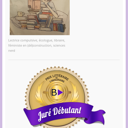
Lectrice compulsive, écologue, libraire,
féministe en (dé)construction, sciences
nerd