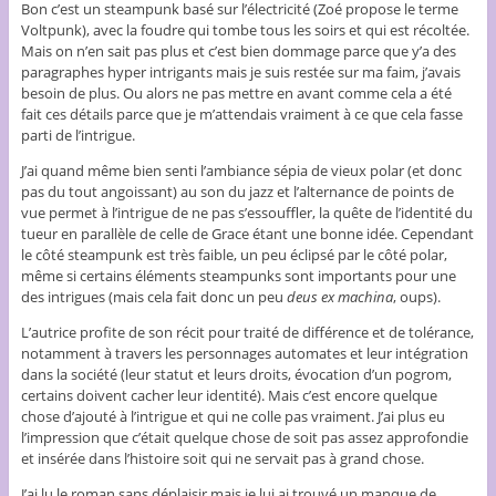
Bon c’est un steampunk basé sur l’électricité (Zoé propose le terme
Voltpunk), avec la foudre qui tombe tous les soirs et qui est récoltée.
Mais on n’en sait pas plus et c’est bien dommage parce que y’a des
paragraphes hyper intrigants mais je suis restée sur ma faim, j’avais
besoin de plus. Ou alors ne pas mettre en avant comme cela a été
fait ces détails parce que je m’attendais vraiment à ce que cela fasse
parti de l’intrigue.
J’ai quand même bien senti l’ambiance sépia de vieux polar (et donc
pas du tout angoissant) au son du jazz et l’alternance de points de
vue permet à l’intrigue de ne pas s’essouffler, la quête de l’identité du
tueur en parallèle de celle de Grace étant une bonne idée. Cependant
le côté steampunk est très faible, un peu éclipsé par le côté polar,
même si certains éléments steampunks sont importants pour une
des intrigues (mais cela fait donc un peu
deus ex machina
, oups).
L’autrice profite de son récit pour traité de différence et de tolérance,
notamment à travers les personnages automates et leur intégration
dans la société (leur statut et leurs droits, évocation d’un pogrom,
certains doivent cacher leur identité). Mais c’est encore quelque
chose d’ajouté à l’intrigue et qui ne colle pas vraiment. J’ai plus eu
l’impression que c’était quelque chose de soit pas assez approfondie
et insérée dans l’histoire soit qui ne servait pas à grand chose.
J’ai lu le roman sans déplaisir mais je lui ai trouvé un manque de