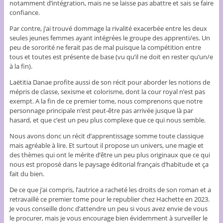
notamment d’intégration, mais ne se laisse pas abattre et sais se faire
confiance.
Par contre, j’ai trouvé dommage la rivalité exacerbée entre les deux
seules jeunes femmes ayant intégrées le groupe des apprenti/es. Un
peu de sororité ne ferait pas de mal puisque la compétition entre
tous et toutes est présente de base (vu qu’il ne doit en rester qu’un/e
à la fin).
Laëtitia Danae profite aussi de son récit pour aborder les notions de
mépris de classe, sexisme et colorisme, dont la cour royal n’est pas
exempt. A la fin de ce premier tome, nous comprenons que notre
personnage principale n’est peut-être pas arrivée jusque là par
hasard, et que c’est un peu plus complexe que ce qui nous semble.
Nous avons donc un récit d’apprentissage somme toute classique
mais agréable à lire. Et surtout il propose un univers, une magie et
des thèmes qui ont le mérite d’être un peu plus originaux que ce qui
nous est proposé dans le paysage éditorial français d’habitude et ça
fait du bien.
De ce que j’ai compris, l’autrice a racheté les droits de son roman et a
retravaillé ce premier tome pour le republier chez Hachette en 2023.
Je vous conseille donc d’attendre un peu si vous avez envie de vous
le procurer, mais je vous encourage bien évidemment à surveiller le