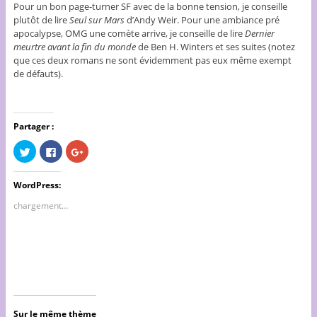
Pour un bon page-turner SF avec de la bonne tension, je conseille
plutôt de lire
Seul sur Mars
d’Andy Weir. Pour une ambiance pré
apocalypse, OMG une comète arrive, je conseille de lire
Dernier
meurtre avant la fin du monde
de Ben H. Winters et ses suites (notez
que ces deux romans ne sont évidemment pas eux même exempt
de défauts).
Partager :
C
C
C
l
l
l
i
i
i
q
q
q
u
u
u
WordPress:
e
e
e
z
z
z
chargement…
p
p
p
o
o
o
u
u
u
r
r
r
p
p
p
a
a
a
r
r
r
t
t
t
a
a
a
g
g
g
e
e
e
r
r
r
s
s
s
Sur le même thème