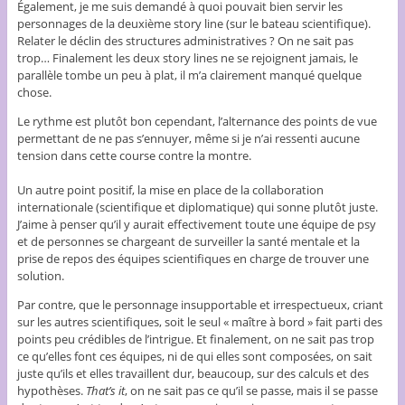
Également, je me suis demandé à quoi pouvait bien servir les
personnages de la deuxième story line (sur le bateau scientifique).
Relater le déclin des structures administratives ? On ne sait pas
trop… Finalement les deux story lines ne se rejoignent jamais, le
parallèle tombe un peu à plat, il m’a clairement manqué quelque
chose.
Le rythme est plutôt bon cependant, l’alternance des points de vue
permettant de ne pas s’ennuyer, même si je n’ai ressenti aucune
tension dans cette course contre la montre.
Un autre point positif, la mise en place de la collaboration
internationale (scientifique et diplomatique) qui sonne plutôt juste.
J’aime à penser qu’il y aurait effectivement toute une équipe de psy
et de personnes se chargeant de surveiller la santé mentale et la
prise de repos des équipes scientifiques en charge de trouver une
solution.
Par contre, que le personnage insupportable et irrespectueux, criant
sur les autres scientifiques, soit le seul « maître à bord » fait parti des
points peu crédibles de l’intrigue. Et finalement, on ne sait pas trop
ce qu’elles font ces équipes, ni de qui elles sont composées, on sait
juste qu’ils et elles travaillent dur, beaucoup, sur des calculs et des
hypothèses.
That’s it
, on ne sait pas ce qu’il se passe, mais il se passe