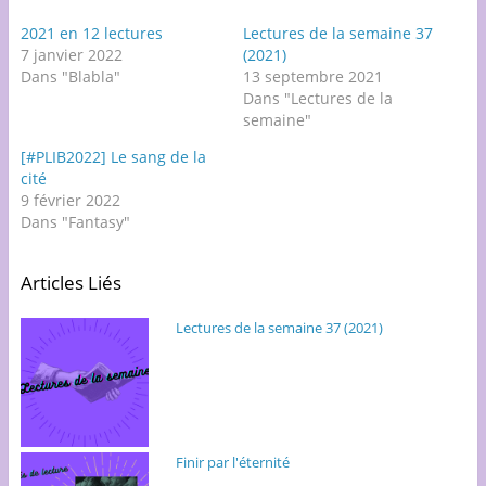
u
u
u
r
r
r
T
F
G
2021 en 12 lectures
Lectures de la semaine 37
w
a
o
7 janvier 2022
(2021)
i
c
o
t
e
g
Dans "Blabla"
13 septembre 2021
t
b
l
e
o
e
Dans "Lectures de la
r
o
+
semaine"
(
k
(
o
(
o
u
o
u
[#PLIB2022] Le sang de la
v
u
v
r
v
r
cité
e
r
e
d
e
d
9 février 2022
a
d
a
Dans "Fantasy"
n
a
n
s
n
s
u
s
u
n
u
n
e
n
e
Articles Liés
n
e
n
o
n
o
u
o
u
Lectures de la semaine 37 (2021)
v
u
v
e
v
e
l
e
l
l
l
l
e
l
e
f
e
f
e
f
e
n
e
n
ê
n
ê
t
ê
t
r
t
r
Finir par l'éternité
e
r
e
)
e
)