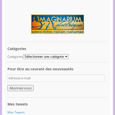
Catégories
Catégories
Pour être au courant des nouveautés
A
d
r
e
s
s
Mes tweets
e
e
Mes Tweets