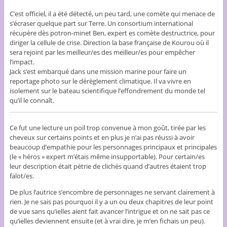
C’est officiel, il a été détecté, un peu tard, une comète qui menace de
s’écraser quelque part sur Terre. Un consortium international
récupère dès potron-minet Ben, expert es comète destructrice, pour
diriger la cellule de crise. Direction la base française de Kourou où il
sera rejoint par les meilleur/es des meilleur/es pour empêcher
l’impact.
Jack s’est embarqué dans une mission marine pour faire un
reportage photo sur le dérèglement climatique. Il va vivre en
isolement sur le bateau scientifique l’effondrement du monde tel
qu’il le connaît.
Ce fut une lecture un poil trop convenue à mon goût, tirée par les
cheveux sur certains points et en plus je n’ai pas réussi à avoir
beaucoup d’empathie pour les personnages principaux et principales
(le « héros » expert m’étais même insupportable). Pour certain/es
leur description était pétrie de clichés quand d’autres étaient trop
falot/es.
De plus l’autrice s’encombre de personnages ne servant clairement à
rien. Je ne sais pas pourquoi il y a un ou deux chapitres de leur point
de vue sans qu’ielles aient fait avancer l’intrigue et on ne sait pas ce
qu’ielles deviennent ensuite (et à vrai dire, je m’en fichais un peu).