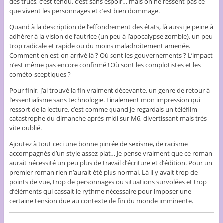
des trucs, c’est tendu, c’est sans espoir… mais on ne ressent pas ce
que vivent les personnages et c’est bien dommage.
Quand à la description de l’effondrement des états, là aussi je peine à
adhérer à la vision de l’autrice (un peu à l’apocalypse zombie), un peu
trop radicale et rapide ou du moins maladroitement amenée.
Comment en est-on arrivé là ? Où sont les gouvernements ? L’impact
n’est même pas encore confirmé ! Où sont les complotistes et les
cométo-sceptiques ?
Pour finir, j’ai trouvé la fin vraiment décevante, un genre de retour à
l’essentialisme sans technologie. Finalement mon impression qui
ressort de la lecture, c’est comme quand je regardais un téléfilm
catastrophe du dimanche après-midi sur M6, divertissant mais très
vite oublié.
Ajoutez à tout ceci une bonne pincée de sexisme, de racisme
accompagnés d’un style assez plat… Je pense vraiment que ce roman
aurait nécessité un peu plus de travail d’écriture et d’édition. Pour un
premier roman rien n’aurait été plus normal. Là il y avait trop de
points de vue, trop de personnages ou situations survolées et trop
d’éléments qui cassait le rythme nécessaire pour imposer une
certaine tension due au contexte de fin du monde imminente.