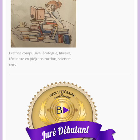
Lectrice compulsive, écologue, libraire,
féministe en (dé)construction, sciences
nerd