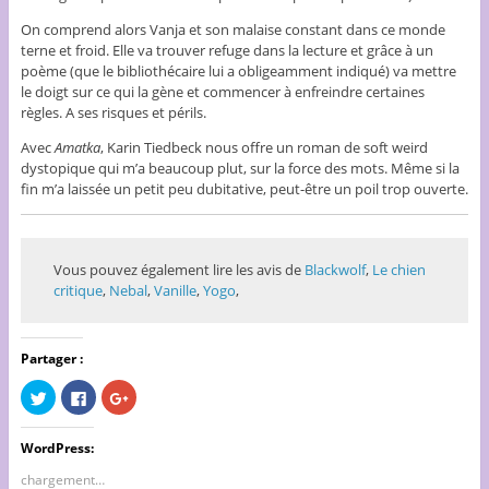
On comprend alors Vanja et son malaise constant dans ce monde
terne et froid. Elle va trouver refuge dans la lecture et grâce à un
poème (que le bibliothécaire lui a obligeamment indiqué) va mettre
le doigt sur ce qui la gène et commencer à enfreindre certaines
règles. A ses risques et périls.
Avec
Amatka
, Karin Tiedbeck nous offre un roman de soft weird
dystopique qui m’a beaucoup plut, sur la force des mots. Même si la
fin m’a laissée un petit peu dubitative, peut-être un poil trop ouverte.
Vous pouvez également lire les avis de
Blackwolf
,
Le chien
critique
,
Nebal
,
Vanille
,
Yogo
,
Partager :
C
C
C
l
l
l
i
i
i
q
q
q
u
u
u
WordPress:
e
e
e
z
z
z
chargement…
p
p
p