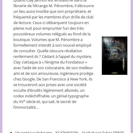
Quand Clay Jannon est embauché dans la
librairie de l’étrange M. Pénombre, il découvre
un lieu aussi insolite que son propriétaire, et
fréquenté par les membres d’un drôle de club
de lecture. Ceux-ci débarquent toujours en
pleine nuit pour emprunter l’un des très
poussiéreux volumes relégués au fond de la
boutique. Volumes que M. Pénombre a
formellement interdit à son nouvel employé
de consulter. Quelle obscure révélation
renferment-ils ? Cédant à l’appel du mystère,
Clay s’attaque à « l’énigme du Fondateur »
avec l’aide de son colocataire, de son meilleur
ami et de son amoureuse, ingénieure prodige
chez Google. De San Francisco à New York, ils
se trouveront aux prises avec une société
occulte d’érudits légèrement allumés, un
codex indéchiffrable, un génial typographe
du XV
siècle et, qui sait, le secret de
e
l’immortalité…
Un pont sur la brume
– Kij JOHNSON – traduit par Sylvie DENIS –