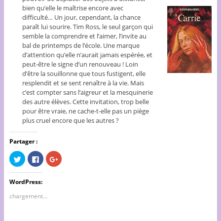
bien qu’elle le maîtrise encore avec
difficulté… Un jour, cependant, la chance
paraît lui sourire. Tim Ross, le seul garçon qui
semble la comprendre et l’aimer, l’invite au
bal de printemps de l’école. Une marque
d’attention qu’elle n’aurait jamais espérée, et
peut-être le signe d’un renouveau ! Loin
d’être la souillonne que tous fustigent, elle
resplendit et se sent renaître à la vie. Mais
c’est compter sans l’aigreur et la mesquinerie
des autre élèves. Cette invitation, trop belle
pour être vraie, ne cache-t-elle pas un piège
plus cruel encore que les autres ?
Partager :
C
C
C
l
l
l
i
i
i
q
q
q
u
u
u
WordPress:
e
e
e
z
z
z
chargement…
p
p
p
o
o
o
u
u
u
r
r
r