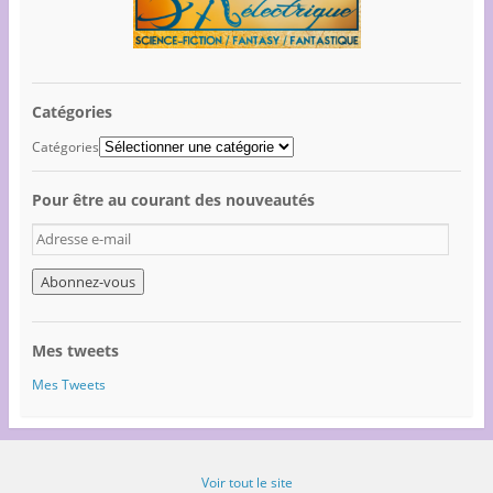
Catégories
Catégories
Pour être au courant des nouveautés
A
d
r
e
s
s
Mes tweets
e
e
Mes Tweets
-
m
a
i
Voir tout le site
l