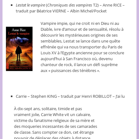
Lestat le vampire
(
Chroniques des vampires
T2) – Anne RICE –
traduit par Béatrice VIERNE – Albin Michel/Pocket
Vampire impie, qui ne croit ni en Dieu ni au
Diable, ivre d’amour et de sensualité, résolu à
découvrir les mystérieuses origines de ses
semblables, Lestat se lance dans une quête
effrénée qui va nous transporter du Paris de
Louis XV à l’Egypte ancienne pour se conclure
aujourd’hui à San Francisco où, devenu
chanteur de rock, il lance un défi suprême
aux « puissances des ténèbres ».
Carrie – Stephen KING – traduit par Henri ROBILLOT – J’ai lu
À dix-sept ans, solitaire, timide et pas
vraiment jolie, Carrie White vit un calvaire,
victime du fanatisme religieux de sa mère et
des moqueries incessantes de ses camarades
de classe. Sans compter ce don, cet étrange
pouvoir de déplacer des objets à distance,